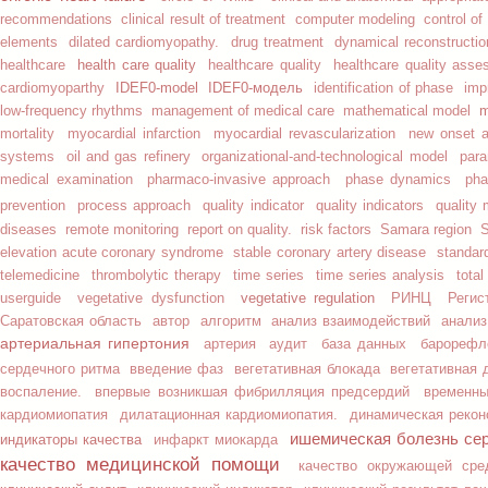
recommendations
clinical result of treatment
computer modeling
control of
elements
dilated cardiomyopathy.
drug treatment
dynamical reconstructio
health care quality
healthcare
healthcare quality
healthcare quality ass
IDEF0-model
IDEF0-модель
cardiomyoparthy
identification of phase
imp
m
low-frequency rhythms
management of medical care
mathematical model
mortality
myocardial infarction
myocardial revascularization
new onset atr
systems
oil and gas refinery
organizational-and-technological model
para
medical examination
pharmaco-invasive approach
phase dynamics
pha
prevention
process approach
quality indicator
quality indicators
quality
diseases
remote monitoring
report on quality.
risk factors
Samara region
S
elevation acute coronary syndrome
stable coronary artery disease
standar
telemedicine
thrombolytic therapy
time series
time series analysis
tota
vegetative regulation
userguide
vegetative dysfunction
РИНЦ
Регис
Саратовская область
автор
алгоритм
анализ взаимодействий
анализ
артериальная гипертония
артерия
аудит
база данных
барорефл
сердечного ритма
введение фаз
вегетативная блокада
вегетативная
воспаление.
впервые возникшая фибрилляция предсердий
временн
кардиомиопатия
дилатационная кардиомиопатия.
динамическая рекон
ишемическая болезнь се
индикаторы качества
инфаркт миокарда
качество медицинской помощи
качество окружающей сре