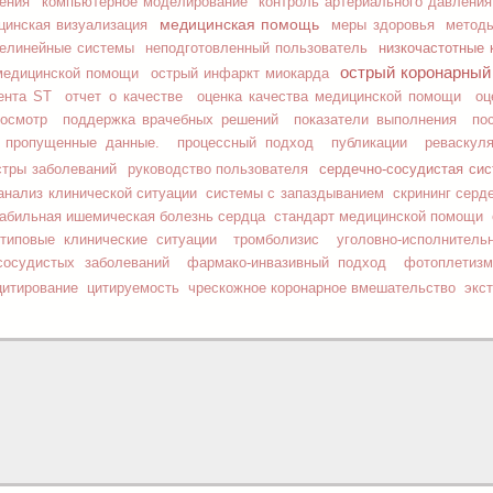
чения
компьютерное моделирование
контроль артериального давления
медицинская помощь
цинская визуализация
меры здоровья
метод
низкочастотные 
елинейные системы
неподготовленный пользователь
острый коронарный
медицинской помощи
острый инфаркт миокарда
ента ST
отчет о качестве
оценка качества медицинской помощи
оц
 осмотр
поддержка врачебных решений
показатели выполнения
по
пропущенные данные.
процессный подход
публикации
реваскул
сердечно-сосудистая си
стры заболеваний
руководство пользователя
анализ клинической ситуации
системы с запаздыванием
скрининг серд
абильная ишемическая болезнь сердца
стандарт медицинской помощи
типовые клинические ситуации
тромболизис
уголовно-исполнитель
сосудистых заболеваний
фармако-инвазивный подход
фотоплетиз
цитирование
цитируемость
чрескожное коронарное вмешательство
экс