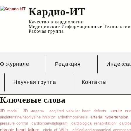
Кардио-ИТ
Качество в кардиологии
Медицинские Информационные Технологии
Рабочая группа
О журнале
Редакция
Индекса
Научная группа
Контакты
Ключевые слова
acute co
3D model
3D модель
acquired valvular heart defects
arterial hypertension
angiotensine/neprilysine inhibitor
arrhythmogenesis
pressure control
cardiointervalglogram
cardiological rehabilitation
cardio
chronic heart failure
circle of Willis
clinical-and-anatomical appropriat