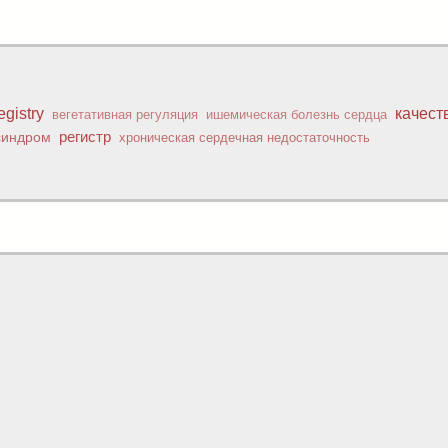
gistry
качест
вегетативная регуляция
ишемическая болезнь сердца
регистр
синдром
хроническая сердечная недостаточность