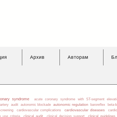
Перейти к
основному
содержанию
ция
Архив
Авторам
Бл
ronary syndrome
acute coronary syndrome with ST-segment elevati
autonomic regulation
artery
audit
autonomic blockade
baroreflex
beta-
cardiovascular diseases
screening
cardiovascular complications
cardi
clinical audit
clinical guidelines
e use criteria
clinical decision support