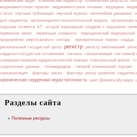
клинический аудит
клинический индикатор
клинический результат ле
медикаментозная терапия
медикаментозное лечение
медицина
меди
статья
научные публикации
научный журнал
нелинейная динамика
н
для пациентов
организационно-технологической модель
организация 
подъема сегмента ST
острый коронарный синдром с подъемом сегм
первичное звено
первичные элементы
периодический медицинский
предприятие нефтегазового сектора
приобретенные пороки сердца
регистр
региональный сосудистый центр
регистр заболеваний
реги
сердечно-сосудистые осложнения
сигналы
синхронизация
системный 
совершенствования кардиологической помощи
спектральный анализ
ст
суррогатные данные
телемедицина
типовой клинический портрет
синхронизация
факторы риска
факторы риска развития сердечно-
хроническая сердечная недостаточность
цикл Деминга-Шухарда
Разделы сайта
Полезные ресурсы