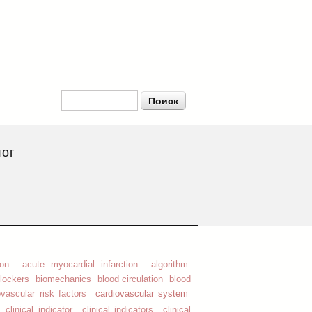
Форма поиска
Поиск
ог
on
acute myocardial infarction
algorithm
blockers
biomechanics
blood circulation
blood
cardiovascular system
ovascular risk factors
clinical indicator
clinical indicators
clinical