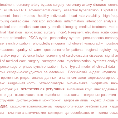
coronary artery disease
 treatment
coronary artery bypass surgery
corona
n
eLIBRARY.RU
environmental quality
essential hypertension
ExpoMED 
heart rate variability
essment
health metrics
healthy individuals
high-freq
indicator
roving cardiac care
indicators
inflammation
interaction analysis
edical care
medical care quality
medical imaging
medical treatment
metho
ial fibrillation
non-cardiac surgery
non-ST-segment elevation acute cor
meter estimation
PDCA cycle
penitentiary system
percutaneous coronary
photoplethysmogram
se synchronization
photoplethysmography
postoper
quality of care
 measures
questionnaire for patients
regional registry
re
aratov region
Science Index
screening of cardiovascular diseases
signal a
d of medical care
surgery
surrogate data
synchronization
systems analysis
l percentage of phase synchronization
Tp-e
typical model of clinical data
тры сердечно-сосудистых заболеваний
Российский индекс научного 
 временных рядов
анализ данных
анализ сигналов
аортокоронарное 
вар
екс
бедренная кость
бета-блокаторы
биомеханика
биофизика
вегетативная регуляция
 дисфункция
виллизиев круг
внесердечные
ые ряды
высокочастотные колебания
выставка
гендерные различия
индекс Хирша
струкция
дистанционный мониторинг
здоровые лица
рдца
кардиоинтерваллограмма
кардиологическая реабилитация
кард
ды
клинико-анатомические критерии целесообразности
клинически