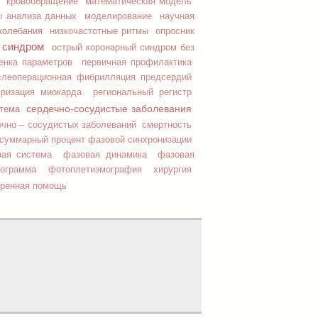
кровообращение
математическая модель
ы анализа данных
моделирование
научная
колебания
низкочастотные ритмы
опросник
 синдром
острый коронарный синдром без
енка параметров
первичная профилактика
слеоперационная фибрилляция предсердий
яризация миокарда
региональный регистр
сердечно-сосудистые заболевания
стема
ечно – сосудистых заболеваний
смертность
суммарный процент фазовой синхронизации
ная система
фазовая динамика
фазовая
мограмма
фотоплетизмография
хирургия
тренная помощь