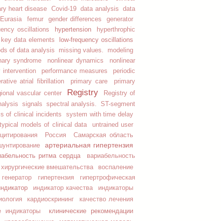
ry heart disease
Covid-19
data analysis
data
Eurasia
femur
gender differences
generator
hypertension
uency oscillations
hyperthrophic
low-frequency oscillations
key data elements
ds of data analysis
missing values.
modeling
onary syndrome
nonlinear dynamics
nonlinear
 intervention
performance measures
periodic
ative atrial fibrillation
primary care
primary
Registry
gional vascular center
Registry of
nalysis
signals
spectral analysis.
ST-segment
 of clinical incidents
system with time delay
typical models of clinical data
untrained user
цитирования
Россия
Самарская область
артериальная гипертензия
шунтирование
иабельность ритма сердца
вариабельность
 хирургические вмешательства
воспаление
генератор
гипертензия
гипертрофическая
индикатор
индикатор качества
индикаторы
иология
кардиоскрининг
качество лечения
клинические рекомендации
е индикаторы