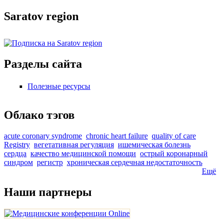
Saratov region
Разделы сайта
Полезные ресурсы
Облако тэгов
acute coronary syndrome
chronic heart failure
quality of care
Registry
вегетативная регуляция
ишемическая болезнь
сердца
качество медицинской помощи
острый коронарный
синдром
регистр
хроническая сердечная недостаточность
Ещё
Наши партнеры