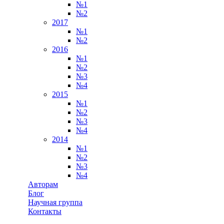
№1
№2
2017
№1
№2
2016
№1
№2
№3
№4
2015
№1
№2
№3
№4
2014
№1
№2
№3
№4
Авторам
Блог
Научная группа
Контакты