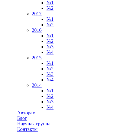
№1
№2
2017
№1
№2
2016
№1
№2
№3
№4
2015
№1
№2
№3
№4
2014
№1
№2
№3
№4
Авторам
Блог
Научная группа
Контакты