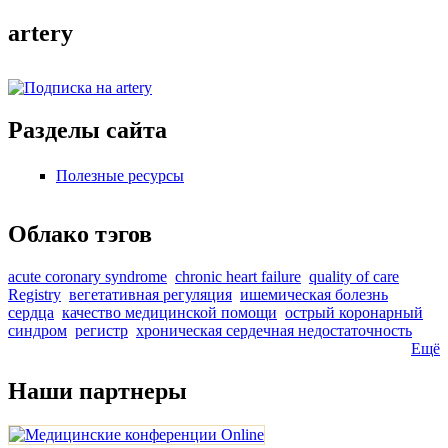
artery
Разделы сайта
Полезные ресурсы
Облако тэгов
acute coronary syndrome
chronic heart failure
quality of care
Registry
вегетативная регуляция
ишемическая болезнь
сердца
качество медицинской помощи
острый коронарный
синдром
регистр
хроническая сердечная недостаточность
Ещё
Наши партнеры