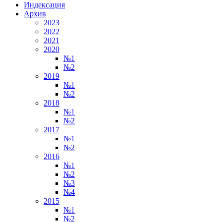
Индексация
Архив
2023
2022
2021
2020
№1
№2
2019
№1
№2
2018
№1
№2
2017
№1
№2
2016
№1
№2
№3
№4
2015
№1
№2