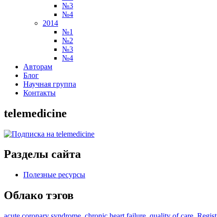
№3
№4
2014
№1
№2
№3
№4
Авторам
Блог
Научная группа
Контакты
telemedicine
Разделы сайта
Полезные ресурсы
Облако тэгов
acute coronary syndrome
chronic heart failure
quality of care
Regist