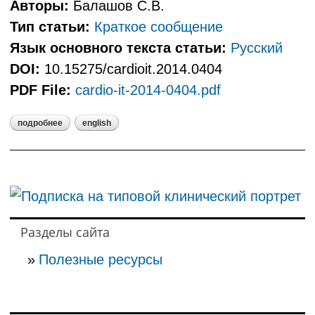
Авторы:
Балашов С.В.
Тип статьи:
Краткое сообщение
Язык основного текста статьи:
Русский
DOI:
10.15275/cardioit.2014.0404
PDF File:
cardio-it-2014-0404.pdf
подробнее
english
о типовые клинические портреты
сотрудников уголовно-
исполнительной системы в
саратовской области с позиции
положений о первичной
профилактике сердечно-
сосудистых заболеваний
Разделы сайта
Полезные ресурсы