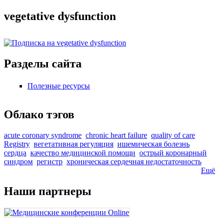
vegetative dysfunction
Разделы сайта
Полезные ресурсы
Облако тэгов
acute coronary syndrome
chronic heart failure
quality of care
Registry
вегетативная регуляция
ишемическая болезнь
сердца
качество медицинской помощи
острый коронарный
синдром
регистр
хроническая сердечная недостаточность
Ещё
Наши партнеры