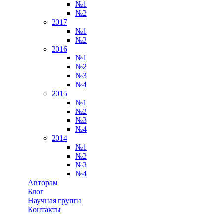
№1
№2
2017
№1
№2
2016
№1
№2
№3
№4
2015
№1
№2
№3
№4
2014
№1
№2
№3
№4
Авторам
Блог
Научная группа
Контакты