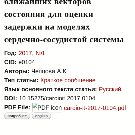
ближайших векторов
состояния для оценки
задержки на моделях
сердечно-сосудистой системы
Год:
2017
,
№1
CID:
e0104
Авторы:
Чепцова А.К.
Тип статьи:
Краткое сообщение
Язык основного текста статьи:
Русский
DOI:
10.15275/cardioit.2017.0104
PDF File:
cardio-it-2017-0104.pdf
подробнее
english
о модификация метода учета
ближайших векторов состояния
для оценки задержки на моделях