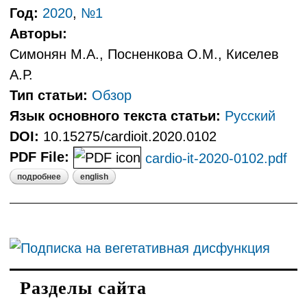
Год:
2020
,
№1
Авторы:
Симонян М.А., Посненкова О.М., Киселев
А.Р.
Тип статьи:
Обзор
Язык основного текста статьи:
Русский
DOI:
10.15275/cardioit.2020.0102
PDF File:
cardio-it-2020-0102.pdf
подробнее
english
о возможности
фотоплетизмографии как метода
скрининга патологии сердечно-
сосудистой системы
Разделы сайта