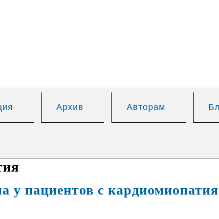
Перейти к
основному
содержанию
ция
Архив
Авторам
Бл
тия
ма у пациентов с кардиомиопати