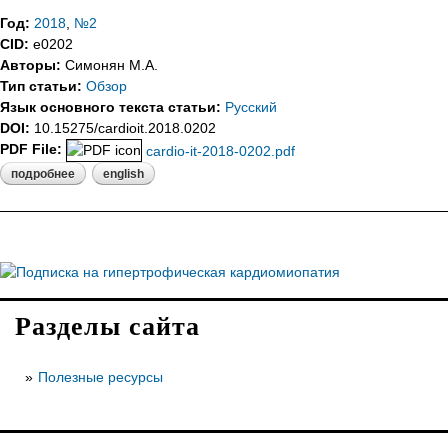
Год:
2018
,
№2
CID:
e0202
Авторы:
Симонян М.А.
Тип статьи:
Обзор
Язык основного текста статьи:
Русский
DOI:
10.15275/cardioit.2018.0202
PDF File:
cardio-it-2018-0202.pdf
подробнее
о вариабельность сердечного ритма у пациентов 
english
Разделы сайта
Полезные ресурсы