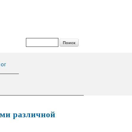
Форма поиска
Поиск
ог
ями различной