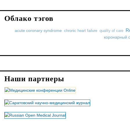
Облако тэгов
Re
acute coronary syndrome
chronic heart failure
quality of care
коронарный 
Наши партнеры