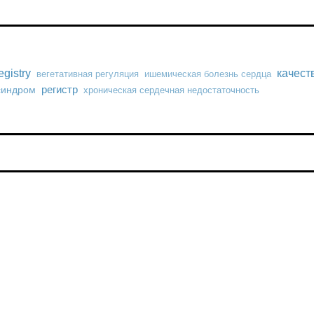
gistry
качест
вегетативная регуляция
ишемическая болезнь сердца
регистр
синдром
хроническая сердечная недостаточность