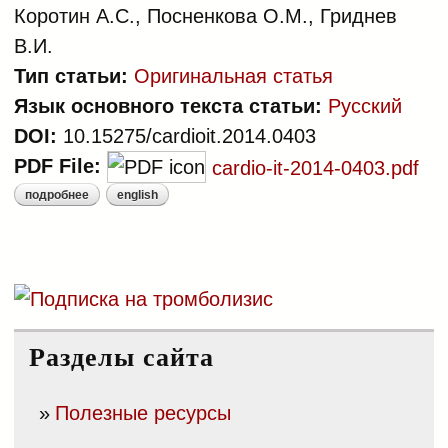
Коротин А.С., Посненкова О.М., Гриднев
В.И.
Тип статьи:
Оригинальная статья
Язык основного текста статьи:
Русский
DOI:
10.15275/cardioit.2014.0403
PDF File:
cardio-it-2014-0403.pdf
подробнее
english
о опыт применения моделей
типовых клинических ситуаций,
как альтернативы клиническим
индикаторам, для оценки
качества медицинской помощи у
больных острым коронарным
синдромом в российской
Разделы сайта
популяции
Полезные ресурсы