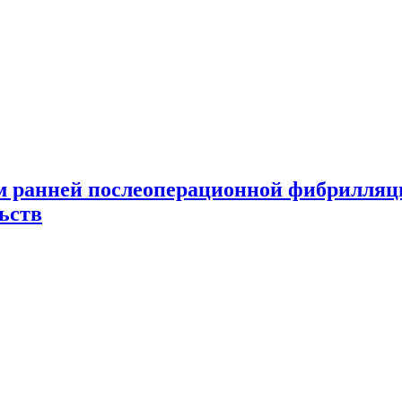
м ранней послеоперационной фибрилляци
ьств