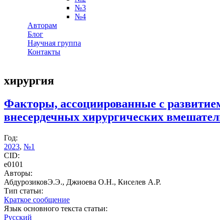
№3
№4
Авторам
Блог
Научная группа
Контакты
хирургия
Факторы, ассоциированные с развитие
внесердечных хирургических вмешател
Год:
2023
,
№1
CID:
e0101
Авторы:
АбдурозиковЭ.Э., Джиоева О.Н., Киселев А.Р.
Тип статьи:
Краткое сообщение
Язык основного текста статьи:
Русский