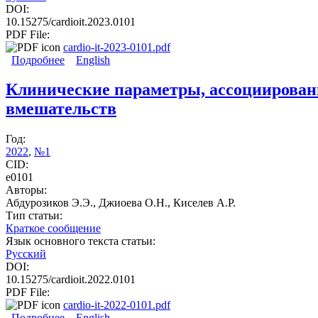
DOI:
10.15275/cardioit.2023.0101
PDF File:
cardio-it-2023-0101.pdf
Подробнее
о Факторы, ассоциированные с развитием ранней 
English
Клинические параметры, ассоциированн
вмешательств
Год:
2022
,
№1
CID:
e0101
Авторы:
Абдурозиков Э.Э., Джиоева О.Н., Киселев А.Р.
Тип статьи:
Краткое сообщение
Язык основного текста статьи:
Русский
DOI:
10.15275/cardioit.2022.0101
PDF File:
cardio-it-2022-0101.pdf
Подробнее
о Клинические параметры, ассоциированные с разв
English