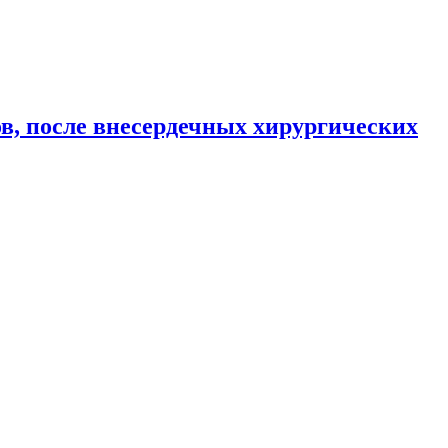
 внесердечных хирургических вмешательств
в, после внесердечных хирургических
ских вмешательств