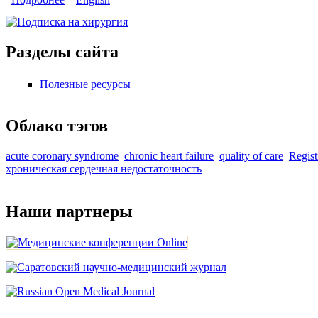
Разделы сайта
Полезные ресурсы
Облако тэгов
acute coronary syndrome
chronic heart failure
quality of care
Regist
хроническая сердечная недостаточность
Наши партнеры