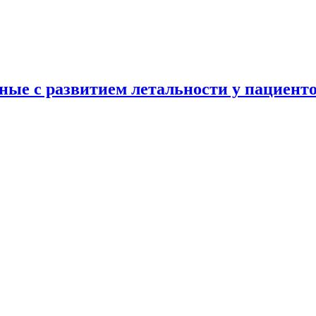
послеоперационной фибрилляции предсердий у пациентов после
ые с развитием летальности у пациенто
итием летальности у пациентов, после внесердечных хирургиче