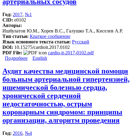
артериальных сосудов
Год:
2017
,
№1
CID:
e0102
Авторы:
Ишбулатов Ю.М., Хорев В.С., Галушко Т.А., Киселев А.Р.
Тип статьи:
Краткое сообщение
Язык основного текста статьи:
Русский
DOI:
10.15275/cardioit.2017.0102
PDF File:
cardio-it-2017-0102.pdf
Подробнее
о Реконструкция модели контура
English
барорефлекторной регуляции тонуса артериальных
сосудов
Аудит качества медицинской помощи
больным артериальной гипертензией,
ишемической болезнью сердца,
хронической сердечной
недостаточностью, острым
коронарным синдромом: принципы
организации, алгоритм проведения
Год:
2016
,
№4