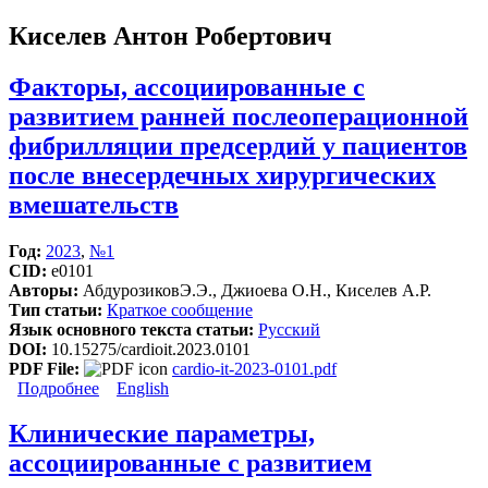
Киселев Антон Робертович
Факторы, ассоциированные с
развитием ранней послеоперационной
фибрилляции предсердий у пациентов
после внесердечных хирургических
вмешательств
Год:
2023
,
№1
CID:
e0101
Авторы:
АбдурозиковЭ.Э., Джиоева О.Н., Киселев А.Р.
Тип статьи:
Краткое сообщение
Язык основного текста статьи:
Русский
DOI:
10.15275/cardioit.2023.0101
PDF File:
cardio-it-2023-0101.pdf
Подробнее
о Факторы, ассоциированные с развитием ранней
English
послеоперационной фибрилляции предсердий у
пациентов после внесердечных хирургических
Клинические параметры,
вмешательств
ассоциированные с развитием