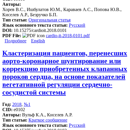
Авторы:
Хорев В.С., Ишбулатов Ю.М., Караваев А.С., Попова Ю.В.,
Киселев А.Р., Безручко Б.П.
Тип статьи:
Оригинальная статья
Язык основного текста статьи:
Русский
DOI:
10.15275/cardioit.2018.0101
PDF File:
cardio-it-2018-0101.pdf
Подробнее
о Влияние фазового шума на диагностику связей
English
методом моделирования фазовой динамики по
реализациям математической модели сердечно-
Кластеризация пациентов, перенесших
сосудистой системы
аорто-коронарное шунтирование или
коррекцию приобретенных клапанных
пороков сердца, на основе показателей
вегетативной регуляции сердечно-
сосудистой системы
Год:
2018
,
№1
CID:
e0102
Авторы:
Вульф К.А., Киселев А.Р.
Тип статьи:
Краткое сообщение
Язык основного текста статьи:
Русский