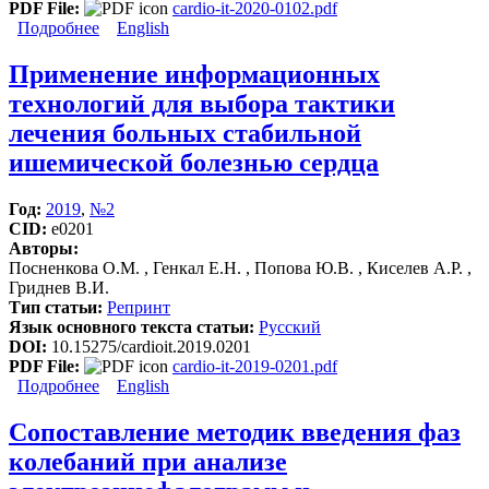
PDF File:
cardio-it-2020-0102.pdf
Подробнее
о Возможности фотоплетизмографии как метода
English
скрининга патологии сердечно-сосудистой
системы
Применение информационных
технологий для выбора тактики
лечения больных стабильной
ишемической болезнью сердца
Год:
2019
,
№2
CID:
e0201
Авторы:
Посненкова О.М. , Генкал Е.Н. , Попова Ю.В. , Киселев А.Р. ,
Гриднев В.И.
Тип статьи:
Репринт
Язык основного текста статьи:
Русский
DOI:
10.15275/cardioit.2019.0201
PDF File:
cardio-it-2019-0201.pdf
Подробнее
о Применение информационных технологий для
English
выбора тактики лечения больных стабильной
ишемической болезнью сердца
Сопоставление методик введения фаз
колебаний при анализе