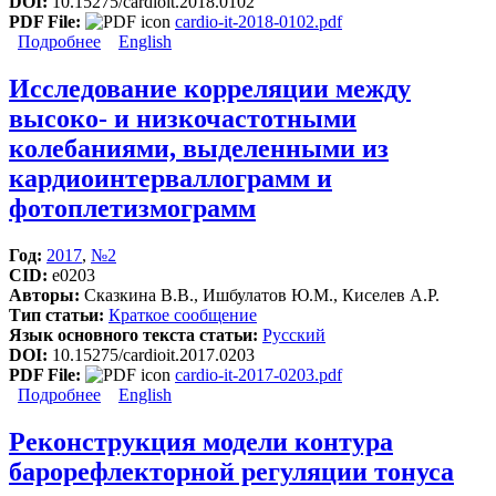
DOI:
10.15275/cardioit.2018.0102
PDF File:
cardio-it-2018-0102.pdf
Подробнее
о Кластеризация пациентов, перенесших аорто-
English
коронарное шунтирование или коррекцию
приобретенных клапанных пороков сердца, на
Исследование корреляции между
основе показателей вегетативной регуляции
высоко- и низкочастотными
сердечно-сосудистой системы
колебаниями, выделенными из
кардиоинтерваллограмм и
фотоплетизмограмм
Год:
2017
,
№2
CID:
e0203
Авторы:
Сказкина В.В., Ишбулатов Ю.М., Киселев А.Р.
Тип статьи:
Краткое сообщение
Язык основного текста статьи:
Русский
DOI:
10.15275/cardioit.2017.0203
PDF File:
cardio-it-2017-0203.pdf
Подробнее
о Исследование корреляции между высоко- и
English
низкочастотными колебаниями, выделенными из
кардиоинтерваллограмм и фотоплетизмограмм
Реконструкция модели контура
барорефлекторной регуляции тонуса