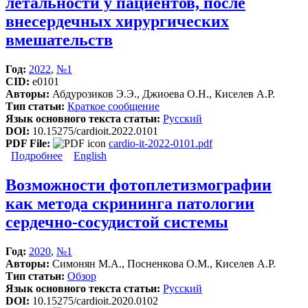
летальности у пациентов, после
внесердечных хирургических
вмешательств
Год:
2022
,
№1
CID:
e0101
Авторы:
Абдурозиков Э.Э., Джиоева О.Н., Киселев А.Р.
Тип статьи:
Краткое сообщение
Язык основного текста статьи:
Русский
DOI:
10.15275/cardioit.2022.0101
PDF File:
cardio-it-2022-0101.pdf
Подробнее
о Клинические параметры, ассоциированные с
English
развитием летальности у пациентов, после
внесердечных хирургических вмешательств
Возможности фотоплетизмографии
как метода скрининга патологии
сердечно-сосудистой системы
Год:
2020
,
№1
Авторы:
Симонян М.А., Посненкова О.М., Киселев А.Р.
Тип статьи:
Обзор
Язык основного текста статьи:
Русский
DOI:
10.15275/cardioit.2020.0102