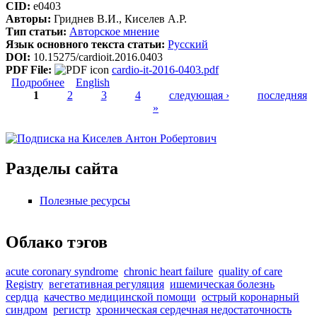
CID:
e0403
Авторы:
Гриднев В.И., Киселев А.Р.
Тип статьи:
Авторское мнение
Язык основного текста статьи:
Русский
DOI:
10.15275/cardioit.2016.0403
PDF File:
cardio-it-2016-0403.pdf
Подробнее
о Аудит качества медицинской помощи больным
English
1
артериальной гипертензией, ишемической
2
3
4
следующая ›
последняя
болезнью сердца, хронической сердечной
»
Страницы
недостаточностью, острым коронарным
синдромом: принципы организации, алгоритм
проведения
Разделы сайта
Полезные ресурсы
Облако тэгов
acute coronary syndrome
chronic heart failure
quality of care
Registry
вегетативная регуляция
ишемическая болезнь
сердца
качество медицинской помощи
острый коронарный
синдром
регистр
хроническая сердечная недостаточность