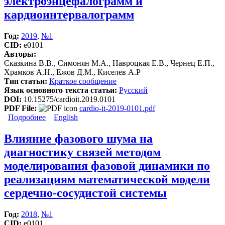
электроэнцефалограмм и
кардиоинтервалограмм
Год:
2019
,
№1
CID:
e0101
Авторы:
Сказкина В.В., Симонян М.А., Навроцкая Е.В., Чернец Е.П.,
Храмков А.Н., Ежов Д.М., Киселев А.Р
Тип статьи:
Краткое сообщение
Язык основного текста статьи:
Русский
DOI:
10.15275/cardioit.2019.0101
PDF File:
cardio-it-2019-0101.pdf
Подробнее
о Сопоставление методик введения фаз колебаний
English
при анализе электроэнцефалограмм и
кардиоинтервалограмм
Влияние фазового шума на
диагностику связей методом
моделирования фазовой динамики по
реализациям математической модели
сердечно-сосудистой системы
Год:
2018
,
№1
CID:
e0101