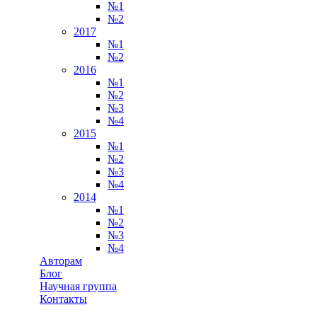
№1
№2
2017
№1
№2
2016
№1
№2
№3
№4
2015
№1
№2
№3
№4
2014
№1
№2
№3
№4
Авторам
Блог
Научная группа
Контакты