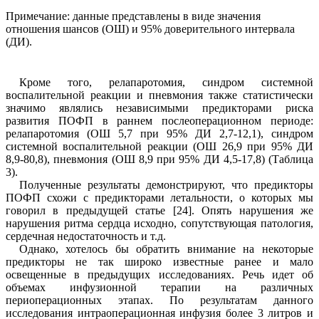
Примечание: данные представлены в виде значения
отношения шансов (ОШ) и 95% доверительного интервала
(ДИ).
Кроме того, релапаротомия, синдром системной
воспалительной реакции и пневмония также статистически
значимо являлись независимыми предикторами риска
развития ПОФП в раннем послеоперационном периоде:
релапаротомия (ОШ 5,7 при 95% ДИ 2,7-12,1), синдром
системной воспалительной реакции (ОШ 26,9 при 95% ДИ
8,9-80,8), пневмония (ОШ 8,9 при 95% ДИ 4,5-17,8)
(Таблица
3)
.
Полученные результаты демонстрируют, что предикторы
ПОФП схожи с предикторами летальности, о которых мы
говорил
в предыдущей статье
[2
4
]. Опять нарушения же
нарушения ритма сердца исходно, сопутствующая патология,
сердечная недостаточность и т.д.
Однако, хотелось бы обратить внимание на некоторые
предикторы не так широко известные ранее и мало
освещенные в предыдущих исследованиях. Речь идет об
объемах инфузионной терапии на различных
периоперационных этапах. По результатам данного
исследования интраоперационная инфузия более 3 литров и