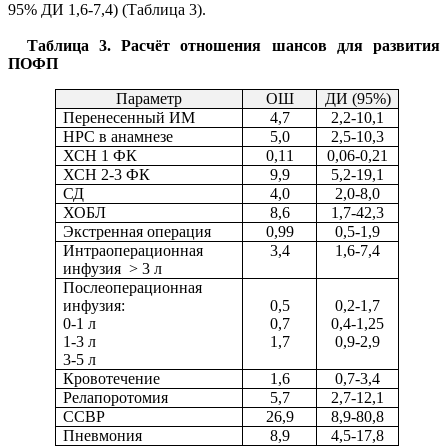
95% ДИ 1,6-7,4)
(Таблица 3).
Таблица 3.
Расчёт отношения шансов для развития
ПОФП
Параметр
ОШ
ДИ (95%)
Перенесенный ИМ
4,7
2,2-10,1
НРС в анамнезе
5,0
2,5-10,3
ХСН 1 ФК
0,11
0,06-0,21
ХСН 2-3 ФК
9,9
5,2-19,1
СД
4,0
2,0-8,0
ХОБЛ
8,6
1,7-42,3
Экстренная операция
0,99
0,5-1,9
Интраоперационная
3,4
1,6-7,4
инфузия > 3 л
Послеоперационная
инфузия:
0,5
0,2-1,7
0-1 л
0,7
0,4-1,25
1-3 л
1,7
0,9-2,9
3-5 л
Кровотечение
1,6
0,7-3,4
Релапоротомия
5,7
2,7-12,1
ССВР
26,9
8,9-80,8
Пневмония
8,9
4,5-17,8