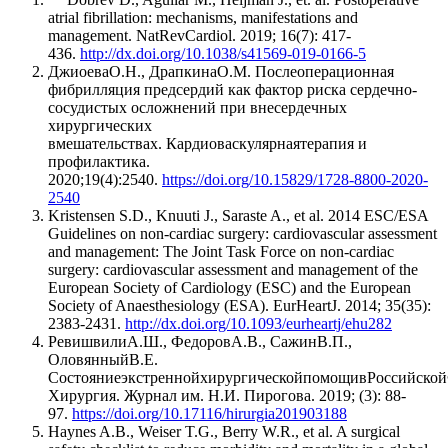
atrial fibrillation: mechanisms, manifestations and
management. NatRevCardiol. 2019; 16(7): 417-
436.
http://dx.doi.org/10.1038/s41569-019-0166-5
ДжиоеваО.Н., ДрапкинаО.М. Послеоперационная
фибрилляция предсердий как фактор риска сердечно-
сосудистых осложнений при внесердечных
хирургических
вмешательствах.
Кардиоваскулярнаятерапия и
профилактика.
2020;19(4):2540.
https://doi.org/10.15829/1728-8800-2020-
2540
Kristensen S.D., Knuuti J., Saraste A., et al. 2014 ESC/ESA
Guidelines on non-cardiac surgery: cardiovascular assessment
and management: The Joint Task Force on non-cardiac
surgery: cardiovascular assessment and management of the
European Society of Cardiology (ESC) and the European
Society of Anaesthesiology (ESA). EurHeartJ. 2014; 35(35):
2383-2431.
http://dx.doi.org/10.1093/eurheartj/ehu282
РевишвилиА.Ш., ФедоровА.В., СажинВ.П.,
ОловянныйВ.Е.
СостояниеэкстреннойхирургическойпомощивРоссийской
Хирургия. Журнал им. Н.И. Пирогова. 2019; (3): 88-
97.
https://doi.org/10.17116/hirurgia201903188
Haynes A.B., Weiser T.G., Berry W.R., et al. A surgical