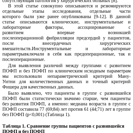
сопутствующая патология у хирургических больных [8].
В этой статье совокупно описываются и резюмируются
отдельные этапы исследования,
отдельные части
которого
были
уже
ранее опубликованы [
9-12
]. В данной
статье описываются клинические
,
инструментальные и
лабораторные факторы
,
ассоциированные с
развитием
впервые возникшей
послеоперационной
фибрилляции предсердий у пациентов,
после внесердечных хирургических
вмешательств
.Инструментальные и лабораторные
параметрывключали в себя как предоперационные, так и
послеоперационные.
Для выявления различий между группами с развитием
ПОФП и без ПОФП по клиническим исходным параметрам
мы использовали непараметрический критерий Ману-
Уитни для количественных данных и точный критерий
Фишера для качественных данных.
Было выявлено, что пациенты в группе с развившейся
ПОФП были статистически значимо старше, чем пациенты
без развития ПОФП, а именно: медиана возраста в группе с
ПОФП составила 77 (69;84) лет против 61 (44;71) лет в группе
без ПОФП (
p
<0,001) (
Таблица 1
)
.
Таблица
1.
Сравнение группы пациентов с развившейся
ПОФП и без ПОФП