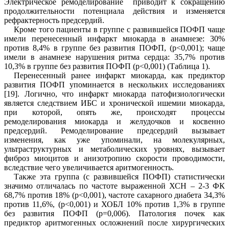
Электрическое ремоделирование приводит к сокращению
продолжительности потенциала действия и изменяется
рефрактерность предсердий.
Кроме того пациенты в группе с развившейся
ПО
ФП чаще
имели перенесенный инфаркт миокарда в анамнезе: 30%
против 8,4% в группе без развития ПОФП, (
p
<0,001); чаще
имели в анамнезе нарушения ритма сердца: 35,7% против
10,3% в группе без развития ПОФП (
p
<0,001)
(Таблица 1).
Перенесенный ранее инфаркт миокарда, как предиктор
развития ПОФП упоминается в нескольких исследованиях
[1
9
]. Логично, что инфаркт миокарда патофизиологически
является следствием ИБС и хронической ишемии миокарда,
при которой, опять же, происходят процессы
ремоделирования миокарда и желудочков и косвенно
предсердий. Ремоделирование предсердий вызывает
изменения, как уже упоминали, на молекулярных,
ультраструктурных и метаболических уровнях, вызывает
фиброз миоцитов и анизотропию скорости проводимости,
вследствие чего увеличивается аритмогенность.
Также эта группа (с развившейся
ПО
ФП) статистически
значимо отличалась по частоте выраженной ХСН – 2-3 ФК
68,7% против 18% (
p
<0,001), частоте сахарного диабета 34,3%
против 11,6%, (
p
<0,001) и ХОБЛ 10% против 1,3% в группе
без развития ПОФП (
p
=0,006). Патология почек как
предиктор аритмогенных осложнений после хирургических