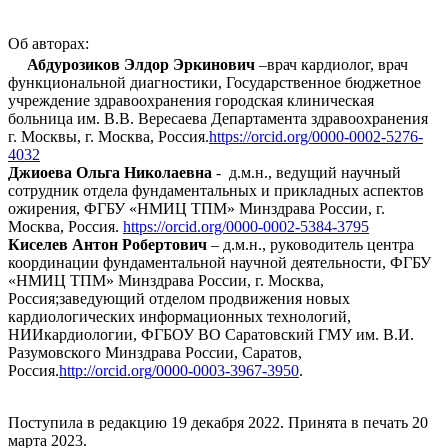
Об авторах:
Абдурозиков Элдор Эркинович
–врач кардиолог, врач
функциональной диагностики, Государственное бюджетное
учреждение здравоохранения городская клиническая
больница им. В.В. Вересаева Департамента здравоохранения
г. Москвы, г. Москва, Россия.
https://orcid.org/0000-0002-5276-
4032
Джиоева Ольга Николаевна
- д.м.н., ведущий научный
сотрудник отдела фундаментальных и прикладных аспектов
ожирения, ФГБУ «НМИЦ ТПМ» Минздрава России, г.
Москва, Россия.
https://orcid.org/0000-0002-5384-3795
Киселев Антон Робертович
– д.м.н., руководитель центра
координации фундаментальной научной деятельности, ФГБУ
«НМИЦ ТПМ» Минздрава России, г. Москва,
Россия;заведующий отделом продвижения новых
кардиологических информационных технологий,
НИИкардиологии, ФГБОУ ВО Саратовский ГМУ им. В.И.
Разумовского Минздрава России, Саратов,
Россия.
http
://
orcid
.
org
/0000-0003-3967-3950
.
Поступила в редакцию 19 декабря 2022. Принята в печать 20
марта 2023.