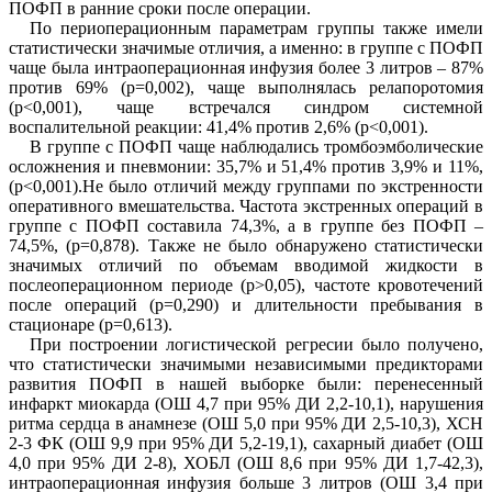
ПОФП в ранние сроки после операции.
По периоперационным параметрам группы также имели
статистически значимые отличия, а именно: в группе с ПОФП
чаще была интраоперационная инфузия более 3 литров – 87%
против 69% (
p
=0,002), чаще выполнялась релапоротомия
(
p
<0,001), чаще встречался синдром системной
воспалительной реакции: 41,4% против 2,6% (
p
<0,001).
В группе с ПОФП чаще наблюдались тромбоэмболические
осложнения и пневмонии: 35,7% и 51,4% против 3,9% и 11%,
(
p
<0,001).Не было отличий между группами по экстренности
оперативного вмешательства. Частота экстренных операций в
группе с ПОФП составила 74,3%, а в группе без ПОФП –
74,5%, (
p
=0,878). Также не было обнаружено статистически
значимых отличий по объемам вводимой жидкости в
послеоперационном периоде (
p
>0,05), частоте кровотечений
после операций (
p
=0,290) и длительности пребывания в
стационаре (
p
=0,613).
При построении логистической регресии б
ыло получено,
что статистически значимыми независимыми предикторами
развития ПОФП в нашей выборке были: перенесенный
инфаркт миокарда (ОШ 4,7 при 95% ДИ 2,2-10,1), нарушения
ритма сердца в анамнезе (ОШ 5,0 при 95% ДИ 2,5-10,3), ХСН
2-3 ФК (ОШ 9,9 при 95% ДИ 5,2-19,1), сахарный диабет (ОШ
4,0 при 95% ДИ 2-8), ХОБЛ (ОШ 8,6 при 95% ДИ 1,7-42,3),
интраоперационная инфузия больше 3 литров (ОШ 3,4 при