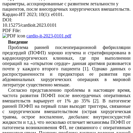
параметры, ассоциированные с развитием летальности у
пациентов, после внесердечных хирургических вмешательств.
Кардио-ИТ 2023; 10(1): e0101.
DOI:
10.15275/cardioit.2023.0101
PDF File:
cardio-it-2023-0101.pdf
Введение
Проблема ранней послеоперационной фибрилляции
предсердий (ПОФП) хорошо изучена и стратифицирована в
кардиохирургических клиниках, где при выполнении
операций на «открытом сердце» данная аритмия развивается
почти у каждого второго пациента [
1
]. Однако данных о
распространенности и предикторах ее развития при
абдоминальных хирургических операциях в мировой
литературе существенно меньше.
Согласно представлению проблемы в настоящее время,
частота развития ПОФП после внесердечных оперативных
вмешательств варьирует от 1% до 35% [2]. В патогенезе
ранней ПОФП на первый план выходят триггеры, связанные
с хирургическим вмешательством (острая хирургическая
травма, острое воспаление, дисбаланс внутрисосудистой
жидкости и т.д.), что несколько отличает механизмы ПОФП от
патогенеза возникновения ФП, не связанного с оперативным
вмешательством. Поэтому проблема тактики ведения данной