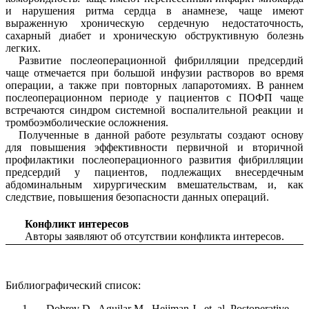
и нарушения ритма сердца в анамнезе, чаще имеют
выраженную хроническую сердечную недостаточность,
сахарный диабет и хроническую обструктивную болезнь
легких.
Развитие послеоперационной фибрилляции предсердий
чаще отмечается при большой инфузии растворов во время
операции, а также при повторных лапаротомиях. В раннем
послеоперационном периоде у пациентов с ПОФП чаще
встречаются синдром системной воспалительной реакции и
тромбоэмболические осложнения.
Полученные в данной работе результаты создают основу
для повышения эффективности первичной и вторичной
профилактики послеоперационного развития фибрилляции
предсердий у пациентов, подлежащих внесердечным
абдоминальным хирургическим вмешательствам, и, как
следствие, повышения безопасности данных операций.
Конфликт интересов
Авторы заявляют об отсутствии конфликта интересов.
Библиографический список:
Dobrev D., Aguilar M., Heijman J., et. al. Postoperative