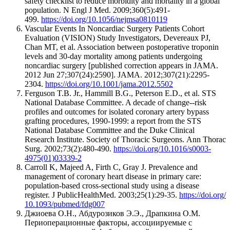
safety checklist to reduce morbidity and mortality in a global
population.
N Engl J Med. 2009;360(5):491-
499.
https://doi.org/10.1056/nejmsa0810119
Vascular Events In Noncardiac Surgery Patients Cohort
Evaluation (VISION) Study Investigators, Devereaux PJ,
Chan MT, et al. Association between postoperative troponin
levels and 30-day mortality among patients undergoing
noncardiac surgery [published correction appears in JAMA.
2012 Jun 27;307(24):2590].
JAMA. 2012;307(21):2295-
2304.
http
s
://doi.org/10.1001/jama.2012.5502
Ferguson T.B. Jr., Hammill B.G., Peterson E.D., et al. STS
National Database Committee. A decade of change--risk
profiles and outcomes for isolated coronary artery bypass
grafting procedures, 1990-1999: a report from the STS
National Database Committee and the Duke Clinical
Research Institute. Society of Thoracic Surgeons. Ann Thorac
Surg. 2002;73(2):480-490.
https://doi.org/10.1016/s0003-
4975(01)03339-2
Carroll K, Majeed A, Firth C, Gray J. Prevalence and
management of coronary heart disease in primary care:
population-based cross-sectional study using a disease
register.
J PublicHealthMed. 2003;25(1):29-35.
https://doi.org/
10.1093/pubmed/fdg007
Джиоева О.Н., Абдурозиков Э.Э., Драпкина О.М.
Периоперационные факторы, ассоциируемые с