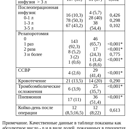
инфузия > 3 л
Послеоперационная
инфузия:
4 (5,7)
16 (10,3)
0,426
0-1 л
28 (40)
78 (50,3)
0,298
1-3 л
38
67 (43,2)
0,102
3-5 л
(54,4)
Релапоротомия
0
46
143
1 раз
(65,7)
<0,001
*
(92,3)
2 раза
17
<0,001
*
8 (5,2)
3 и более
(24,3)
0,775
3 (2)
1 (1,4)
<0,001
*
1 (0,6)
6 (8,6)
ССВР
29
4 (2,6)
<0,001
*
(41,4)
Кровотечение
21 (13,5)
14 (20)
0,290
Тромбоэмболические
25
<0,001
*
6 (3,9)
осложнения
(35,7)
Пневмония
36
<0,001
*
17 (11)
(51,4)
Койко-день после
12
12
0,613
операции
(8,5;16,5)
(8;22)
Примечание. Качественные данные в таблице показаны как
абсолютное число -
n
и в виде долей, показанных в процентах