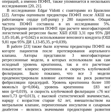
операций, а именно ПОФП, также упоминается в нескольких
исследованиях [2
0
, 2
1
].
В исследовании Edgar Vidotti с соавторами из Бразилии
[2
2
]. Авторы оценивали предикторы ПОФП после АКШ на
работающем сердце (off‐pump) у 280 пациентов. Общая
частота ПОФП составила в их исследовании 5%.
Предикторами развития ПОФП при расчете многофакторной
логистической регрессии были: ХБП (ОШ 3,31 при 95% ДИ
1,05-10,46,
p
=0,042) и использование венозного кондуита (ОШ
9,81 при 95% ДИ 1,13-85,35,
p
=0,039).
В работе [2
3
] также были изучены предикторы ПОФП на
когорте пациентов после протезирования аортального
клапана. Авторы представили 3 многофакторные
регрессионные модели, в которых использовали как сам
исходный уровень креатинина, так и его расчетные
показатели: клиренс креатинина и скорость клубочковой
фильтрации. Было показано, что все 3 модели
продемонстрировали влияние азотемии на риск развития
фибрилляции предсердий. Уровень креатинина более 100
мкмоль/л (
p
=0,004), уровень креатинина £83 мл/
мин (
p
=0,019), и скорость клубочковой фильтрации ≤76 мл/
мин/1,73 (
p
=0,013), с высокой статистической значимостью,
наряду с возрастом старше 62 лет, вмешательством на
митральном клапане, перенесенным инсультом и сахарным
диабетом – являлись значимыми предикторами развития