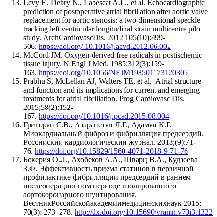
Levy F., Debry N., Labescat A.L., et al. Echocardiographic
prediction of postoperative atrial fibrillation after aortic valve
replacement for aortic stenosis: a two-dimensional speckle
tracking left ventricular longitudinal strain multicentre pilot
study. ArchCardiovascDis. 2012;105(10):499-
506.
https://doi.org/ 10.1016/j.acvd.2012.06.002
McCord JM. Oxygen-derived free radicals in postischemic
tissue injury. N Engl J Med. 1985;312(3):159-
163.
https://doi.org/10.1056/NEJM198501173120305
Prabhu S, McLellan AJ, Walters TE, et al. Atrial structure
and function and its implications for current and emerging
treatments for atrial fibrillation. Prog Cardiovasc Dis.
2015;58(2):152-
167.
https://doi.org/10.1016/j.pcad.2015.08.004
Григорян С.В., Азарапетян Л.Г., Адамян К.Г.
Миокардиальный фиброз и фибрилляция предсердий.
Российский кардиологический журнал. 2018;(9):71-
76.
https://doi.org/10.15829/1560-4071-2018-9-71-76
Бокерия О.Л., Ахобеков А.А., Шварц В.А., Кудзоева
З.Ф. Эффективность приема статинов в первичной
профилактике фибрилляции предсердий в раннем
послеоперационном периоде изолированного
аортокоронарного шунтирования.
ВестникРоссийскойакадемиимедицинскихнаук 2015;
70(3): 273–278.
http
://
dx
.
doi
.
org
/10.15690/
vramn
.
v
70
i
3.1322