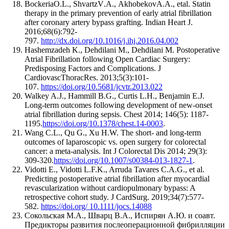
BockeriaO
.
L
.,
ShvartzV
.
A
.,
AkhobekovA
.
A
.,
etal
.
Statin
therapy in the primary prevention of early atrial fibrillation
after coronary artery bypass grafting. Indian Heart J.
2016;68(6):792-
797.
http://dx.doi.org/10.1016/j.ihj.2016.04.002
Hashemzadeh K., Dehdilani M., Dehdilani M. Postoperative
Atrial Fibrillation following Open Cardiac Surgery:
Predisposing Factors and Complications. J
CardiovascThoracRes. 2013;5(3):101-
107.
https://doi.org/10.5681/jcvtr.2013.022
Walkey A.J., Hammill B.G., Curtis L.H., Benjamin E.J.
Long‐term outcomes following development of new‐onset
atrial fibrillation during sepsis. Chest 2014; 146(5): 1187‐
1195.
https://doi.org/10.1378/chest.14-0003
.
Wang C.L., Qu G., Xu H.W. The short- and long-term
outcomes of laparoscopic vs. open surgery for colorectal
cancer: a meta-analysis. Int J Colorectal Dis 2014; 29(3):
309-
3
20.
https://doi.org/10.1007/s00384-013-1827-1
.
Vidotti E., Vidotti L.F.K., Arruda Tavares C.A.G., et al.
Predicting postoperative atrial fibrillation after myocardial
revascularization without cardiopulmonary bypass: A
retrospective cohort study. J CardSurg. 2019;34(7):577-
582.
https://doi.org/ 10.1111/jocs.14088
Сокольская М.А., Шварц В.А., Испирян А.Ю. и соавт.
Предикторы развития послеоперационной фибрилляции