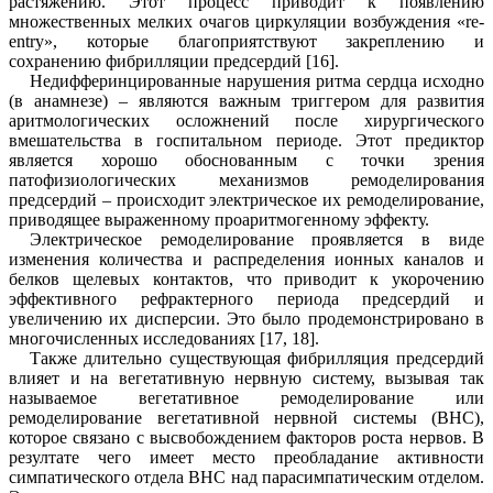
растяжению. Этот процесс приводит к появлению
множественных мелких очагов циркуляции возбуждения
«
re-
entry
»
, которые благоприятствуют закреплению и
сохранению
фибрилляции предсердий
[
16
].
Недифферинцированные н
арушения ритма сердца исходно
(в анамнезе)
– являются важным триггером для развития
аритмологических осложнений после хирургического
вмешательства в госпитальном периоде. Этот предиктор
является хорошо обоснованным с точки зрения
патофизиологических механизмов ремоделирования
предсердий – происходит электрическое их ремоделирование,
приводящее выраженному проаритмогенному эффекту.
Электрическое ремоделирование проявляется в виде
изменения количества и распределения ионных каналов и
белков щелевых контактов, что приводит к укорочению
эффективного рефрактерного периода предсердий и
увеличению их дисперсии. Это было продемонстрировано в
многочисленных исследованиях [1
7, 18
].
Также длительно существующая фибрилляция предсердий
влияет и на вегетативную нервную систему, вызывая так
называемое вегетативное ремоделирование или
ремоделирование вегетативной нервной системы (ВНС),
которое связано с высвобождением факторов роста нервов. В
резултате чего имеет место преобладание активности
симпатического отдела ВНС над парасимпатическим отделом.