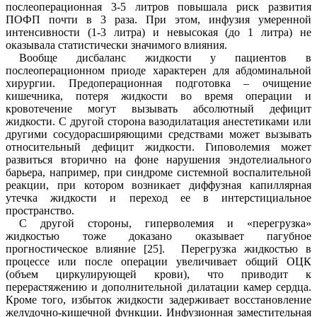
послеоперационная 3-5 литров повышала риск развития
ПОФП почти в 3 раза. При этом, инфузия умеренной
интенсивности (1-3 литра) и невысокая (до 1 литра) не
оказывала статистически значимого влияния.
Вообще дисбаланс жидкости у пациентов в
послеоперационном приоде характерен для абдоминальной
хирургии. Предоперационная подготовка – очищение
кишечника, потеря жидкости во время операции и
кровотечение могут вызывать абсолютный дефицит
жидкости. С другой сторона вазодилатация анестетиками или
другими сосудорасширяющими средствами может вызывать
относительный дефицит жидкости. Гиповолемия может
развиться вторично на фоне нарушения эндотелиального
барьера, например, при синдроме системной воспалительной
реакции, при котором возникает диффузная капиллярная
утечка жидкости и переход ее в интерстициальное
пространство.
С другой стороны, гиперволемия и «перегрузка»
жидкостью тоже доказано оказывает пагубное
прогностическое влияние [
25
]. Перегрузка жидкостью в
процессе или после операции увеличивает общий ОЦК
(объем циркулирующей крови), что приводит к
перерастяжению и дополнительной дилатации камер сердца.
Кроме того, избыток жидкости задерживает восстановление
желудочно-кишечной функции. Инфузионная заместительная