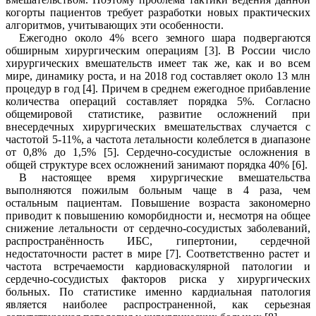
когорты пациентов требует разработки новых практических
алгоритмов, учитывающих эти особенности.
Ежегодно около 4% всего земного шара подвергаются
обширным хирургическим операциям [
3
]. В России число
хирургических вмешательств имеет так же, как и во всем
мире, динамику роста, и на 2018 год составляет около 13 млн
процедур в год [
4
]. Причем в среднем ежегодное прибавление
количества операций составляет порядка 5%. Согласно
общемировой статистике, развитие осложнений при
внесердечных хирургических вмешательствах случается с
частотой 5-11%, а частота летальности колеблется в диапазоне
от 0,8% до 1,5% [5]. Сердечно-сосудистые осложнения в
общей структуре всех осложнений занимают порядка 40% [6].
В настоящее время хирургические вмешательства
выполняются пожилым больным чаще в 4 раза, чем
остальным пациентам. Повышение возраста закономерно
приводит к повышению коморбидности и, несмотря на общее
снижение летальности от сердечно-сосудистых заболеваний,
распространённость ИБС, гипертонии, сердечной
недостаточности растет в мире [7]. Соответственно растет и
частота встречаемости кардиоваскулярной патологии и
сердечно-сосудистых факторов риска у хирургических
больных. По статистике именно кардиальная патология
является наиболее распространенной, как серьезная