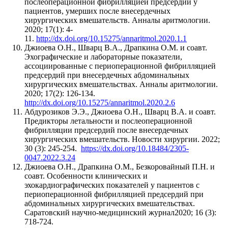
послеоперационной фибрилляцией предсердий у
пациентов, умерших после внесердечных
хирургических вмешательств. Анналы аритмологии.
2020; 17(1): 4-
11.
http://dx.doi.org/10.15275/annaritmol.2020.1.1
Джиоева О.Н., Шварц В.А., Драпкина О.М. и соавт.
Эхографические и лабораторные показатели,
ассоциированные с периоперационной фибрилляцией
предсердий при внесердечных абдоминальных
хирургических вмешательствах. Анналы аритмологии.
2020; 17(2): 126-134.
http://dx.doi.org/10.15275/annaritmol.2020.2.6
Абдурозиков Э.Э., Джиоева О.Н., Шварц В.А. и соавт.
Предикторы летальности и послеоперационной
фибрилляции предсердий после внесердечных
хирургических вмешательств. Новости хирургии. 2022;
30 (3): 245-254.
https://dx.doi.org/10.18484/2305-
0047.2022.3.24
Джиоева О.Н., Драпкина О.М., Безкоровайный П.Н. и
соавт. Особенности клинических и
эхокардиографических показателей у пациентов с
периоперационной фибрилляцией предсердий при
абдоминальных хирургических вмешательствах.
Саратовский научно-медицинский журнал2020; 16 (3):
718-724.