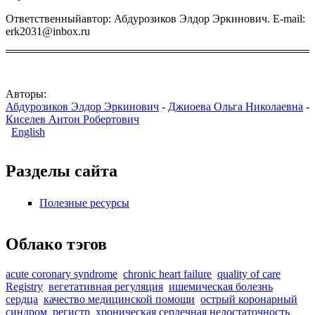
Ответственныйавтор: Абдурозиков Элдор Эркинович.
E
-
mail
:
erk
2031@
inbox
.
ru
Авторы:
Абдурозиков Элдор Эркинович
-
Джиоева Ольга Николаевна
-
Киселев Антон Робертович
English
Разделы сайта
Полезные ресурсы
Облако тэгов
acute coronary syndrome
chronic heart failure
quality of care
Registry
вегетативная регуляция
ишемическая болезнь
сердца
качество медицинской помощи
острый коронарный
синдром
регистр
хроническая сердечная недостаточность