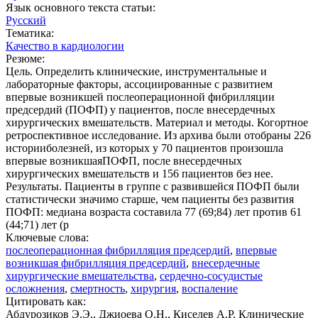
Язык основного текста статьи:
Русский
Тематика:
Качество в кардиологии
Резюме:
Цель. Определить клинические, инструментальные и
лабораторные факторы, ассоциированные с развитием
впервые возникшей послеоперационной фибрилляции
предсердий (ПОФП) у пациентов, после внесердечных
хирургических вмешательств. Материал и методы. Когортное
ретроспективное исследование. Из архива были отобраны 226
историиболезней, из которых у 70 пациентов произошла
впервые возникшаяПОФП, после внесердечных
хирургических вмешательств и 156 пациентов без нее.
Результаты. Пациенты в группе с развившейся ПОФП были
статистически значимо старше, чем пациенты без развития
ПОФП: медиана возраста составила 77 (69;84) лет против 61
(44;71) лет (p
Ключевые слова:
послеоперационная фибрилляция предсердий
,
впервые
возникшая фибрилляция предсердий
,
внесердечные
хирургические вмешательства
,
сердечно-сосудистые
осложнения
,
смертность
,
хирургия
,
воспаление
Цитировать как:
Абдурозиков Э.Э., Джиоева О.Н., Киселев А.Р. Клинические