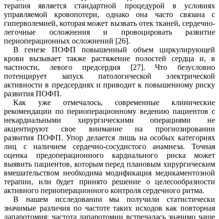
терапия является стандартной процедурой в условиях
управляемой кровопотери, однако она часто связана с
гиперволемией, которая может вызвать отек тканей, сердечно-
легочные осложнения и провоцировать развитие
периоперационных осложнений [
26
].
В генезе ПОФП повышенный объем циркулирующей
крови вызывает также растяжение полостей сердца и, в
частности, левого предсердия [
27
]. Что безусловно
потенцирует запуск патологической электрической
активности в предсердиях и приводит к повышенному риску
развития ПОФП.
Как уже отмечалось, современные клинические
рекомендации по периоперационному ведению пациентов с
некардиальными хирургическими операциями не
акцентируют свое внимание на прогнозировании
развития
ПО
ФП. Упор делается лишь на особых категориях
лиц с наличием сердечно-сосудистого анамнеза. Точная
оценка предоперационного кардиального риска может
выявить пациентов, которым перед плановым хирургическим
вмешательством необходима модификация медикаментозной
терапии, или будет принято решение о целесообразности
активного периоперационного контроля сердечного ритма.
В нашем исследовании мы получили статистически
значимые различия по частоте таких исходов как повторная
лапаротомия: частота лапаротомии встречалась значимо чаще