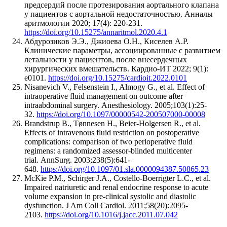
предсердий после протезирования аортального клапана
у пациентов с аортальной недостаточностью. Анналы
аритмологии 2020; 17(4): 220-231.
https://doi.org/10.15275/annaritmol.2020.4.1
Абдурозиков Э.Э., Джиоева О.Н., Киселев А.Р.
Клинические параметры, ассоциированные с развитием
летальности у пациентов, после внесердечных
хирургических вмешательств.
Кардио-ИТ 2022; 9(1):
e0101.
https://doi.org/10.15275/cardioit.2022.0101
Nisanevich V., Felsenstein I., Almogy G., et al. Effect of
intraoperative fluid management on outcome after
intraabdominal surgery. Anesthesiology. 2005;103(1):25-
32.
https://doi.org/10.1097/00000542-200507000-00008
Brandstrup B., Tønnesen H., Beier-Holgersen R., et al.
Effects of intravenous fluid restriction on postoperative
complications: comparison of two perioperative fluid
regimens: a randomized assessor-blinded multicenter
trial. AnnSurg. 2003;238(5):641-
648.
https://doi.org/10.1097/01.sla.0000094387.50865.23
McKie P.M., Schirger J.A., Costello-Boerrigter L.C., et al.
Impaired natriuretic and renal endocrine response to acute
volume expansion in pre-clinical systolic and diastolic
dysfunction. J Am Coll Cardiol. 2011;58(20):2095-
2103.
https://doi.org/10.1016/j.jacc.2011.07.042