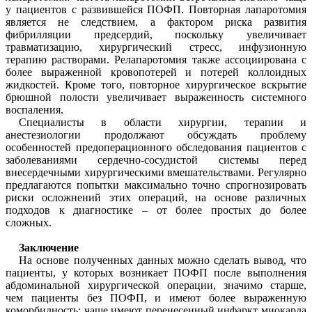
у пациентов с развившейся ПОФП. Повторная лапаротомия
является не следствием, а фактором риска развития
фибрилляции предсердий, поскольку увеличивает
травматизацию, хирургический стресс, инфузионную
терапию растворами. Релапаротомия также ассоциирована с
более выраженной кровопотерей и потерей коллоидных
жидкостей. Кроме того, повторное хирургическое вскрытие
брюшной полости увеличивает выраженность системного
воспаления.
Специалисты в области хирургии, терапии и
анестезиологии продолжают обсуждать проблему
особенностей предоперационного обследования пациентов с
заболеваниями сердечно-сосудистой системы перед
внесердечными хирургическими вмешательствами. Регулярно
предлагаются попытки максимально точно спрогнозировать
риски осложнений этих операций, на основе различных
подходов к диагностике – от более простых до более
сложных.
Заключение
На основе полученных данных можно сделать вывод, что
пациенты, у которых возникает ПОФП после выполнения
абдоминальной хирургической операции, значимо старше,
чем пациенты без ПОФП, и имеют более выраженную
коморбидность: чаще имеют перенесенный инфаркт миокарда