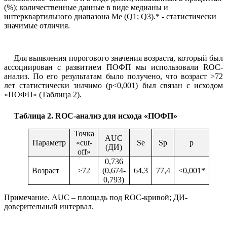
(%); количественные данные в виде медианы и
интерквартильного диапазона Ме (
Q
1;
Q
3).* -
статистически
значимые отличия.
Для выявления порогового значения возраста, который был
ассоциирован с развитием ПОФП мы использовали ROC-
анализ. По его результатам было получено, что возраст >72
лет статистически значимо (
p
<0,001) был связан с исходом
«ПОФП»
(Таблица 2).
Таблица
2.
ROC
-анализ для исхода «ПОФП»
Точка
AUC
Параметр
«сut-
Se
Sp
p
(ДИ)
off»
0,736
Возраст
>72
(0,674-
64,3
77,4
<0,001
*
0,793)
Примечание.
AUC
– площадь под
ROC
-кривой; ДИ-
доверительный интервал.