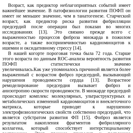
Возраст, как предиктор неблагоприятных событий имеет
важнейшее значение. В патофизиологии развития ПОФП он
имеет не меньшее значение, чем в танатогенезе. Старческий
возраст, как предиктор риска развития фибрилляции
предсердий после операции был показан во многих
исследованиях [
13
]. Это связано прежде всего с
выраженностью процессов фиброза миокарда в пожилом
возрасте, а также восприимчивостью кардиомиоцитов к
ишемии и оксидативному стрессу [1
4
].
В нашей когорте пороговая точка была 72 года. Старше
этого возраста по данным
ROC
-анализа вероятность развития
ПОФП статистически значимо
увеличивалась.Как
уже
упоминалось причиной является более
выраженный с возрастом фиброз предсердий, вызывающий
нарушения проводимости сердца [1
3
]. Возрастное
ремоделирование предсердия вызывает фиброз и
анизотропию скорости проводимости. В миокарде предсердий
происходит комплекс молекулярных, ультраструктурных и
метаболических изменений кардиомиоцитов и внеклеточного
матрикса, которые приводят к нарушению
электрофизиологических свойств собственно предсердий, что
является субстратом развития ФП [
15
]. Фиброз является
результатом накопления фрагментов фибриллярного
коллагена, который способствует интерстициальному