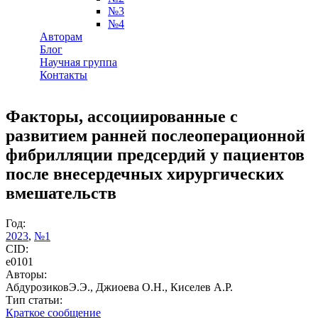
№3
№4
Авторам
Блог
Научная группа
Контакты
Факторы, ассоциированные с
развитием ранней послеоперационной
фибрилляции предсердий у пациентов
после внесердечных хирургических
вмешательств
Год:
2023
,
№1
CID:
e0101
Авторы:
АбдурозиковЭ.Э., Джиоева О.Н., Киселев А.Р.
Тип статьи:
Краткое сообщение