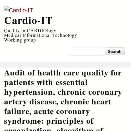
Skip to
main
Cardio-IT
content
Quality in CARDIOlogy
Medical Informational Technology
Working group
Search form
Search
Audit of health care quality for
patients with essential
hypertension, chronic coronary
artery disease, chronic heart
failure, acute coronary
syndrome: principles of
organization, algorithm of