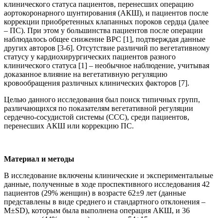
клинического статуса пациентов, перенесших операцию
аортокоронарного шунтирования (АКШ), и пациентов после
коррекции приобретенных клапанных пороков сердца (далее
– ПС). При этом у большинства пациентов после операции
наблюдалось общее снижение ВРС [1], подтверждая данные
других авторов [3-6]. Отсутствие различий по вегетативному
статусу у кардиохирургических пациентов разного
клинического статуса [1] – необычное наблюдение, учитывая
доказанное влияние на вегетативную регуляцию
кровообращения различных клинических факторов [7].
Целью данного исследования был поиск типичных групп,
различающихся по показателям вегетативной регуляции
сердечно-сосудистой системы (ССС), среди пациентов,
перенесших АКШ или коррекцию ПС.
Материал и методы
В исследование включены клинические и экспериментальные
данные, полученные в ходе проспективного исследования 42
пациентов (29% женщин) в возрасте 62±9 лет (данные
представлены в виде среднего и стандартного отклонения –
М±SD), которым была выполнена операция АКШ, и 36