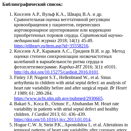
Библиографический список:
Киселев А.Р., Вульф К.А., Шварц В.А. и др.
Сравнительная оценка вегетативной регуляции
кровообращения у пациентов, перенесших
аортокоронарное шунтирование или коррекцию
приобретенных пороков сердца.
Саратовский научно-
медицинский журнал
2018; 14(1): 45-49.
https://elibrary.ru/item.asp?id=35558216
.
Киселев А.Р., Караваев А.С., Гриднев В.И. и др. Метод
оценки степени синхронизации низкочастотных
колебаний в вариабельности ритма сердца и
фотоплетизмограмме.
Кардио-ИТ
2016; 3(1): e0101.
http://dx.doi.org/10.15275/cardioit.2016.0101
.
Finley J.P, Nugent S.T., Hellenbrand W., et al. Sinus
arrhythmia in children with atrial septal defect: an analysis of
heart rate variability before and after surgical repair.
Br Heart
J
1989; 61: 280-284.
https://www.ncbi.nlm.nih.gov/pubmed/2930665
.
Bakari S., Koca B., Oztunc F., Abuhandan M. Heart rate
variability in patients with atrial septal defect and healthy
children.
J Cardiol
2013; 61: 436–439.
https://doi.org/10.1016/j.jjcc.2013.01.014
.
Hogue C.W. Jr, Stein P.K., Apostolidou I., et al. Alterations in
temporal patterns of heart rate variability after coronary artery