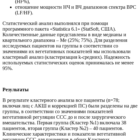
(HF%),
отношение мощности НЧ и ВЧ диапазонов спектра ВРС
(LF/HF).
Статистический анализ выполнялся при помощи
программного пакета «Statistica 6.1» (StatSoft, США).
Количественные данные представлены в виде медианы и
квартильного диапазона – Ме (25%; 75%). Для разделения
исследуемых пациентов на группы в соответствии со
значениями их вегетативных показателей мы использовали
кластерный анализ (кластеризация k-средних). Надежность
используемых статистических оценок принималась не менее
95%.
Результаты
В результате кластерного анализа все пациенты (n=78;
включая лиц с АКШ и коррекцией ПС) были разделены на две
группы, в соответствии со значениями показателей
вегетативной регуляции ССС до и после хирургического
вмешательства. Первая группа (Кластер №1) включала 38
пациентов, вторая группа (Кластер №2) – 40 пациентов.
Клинические характеристики и показатели вегетативной
регуляции ССС для пациентов в обоих Кластерах