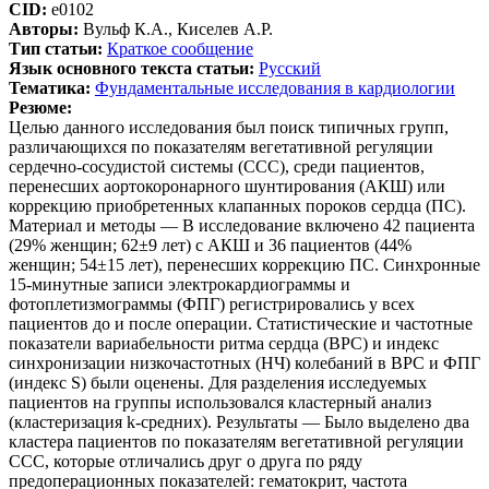
CID:
e0102
Авторы:
Вульф К.А., Киселев А.Р.
Тип статьи:
Краткое сообщение
Язык основного текста статьи:
Русский
Тематика:
Фундаментальные исследования в кардиологии
Резюме:
Целью данного исследования был поиск типичных групп,
различающихся по показателям вегетативной регуляции
сердечно-сосудистой системы (ССС), среди пациентов,
перенесших аортокоронарного шунтирования (АКШ) или
коррекцию приобретенных клапанных пороков сердца (ПС).
Материал и методы ― В исследование включено 42 пациента
(29% женщин; 62±9 лет) с АКШ и 36 пациентов (44%
женщин; 54±15 лет), перенесших коррекцию ПС. Синхронные
15-минутные записи электрокардиограммы и
фотоплетизмограммы (ФПГ) регистрировались у всех
пациентов до и после операции. Статистические и частотные
показатели вариабельности ритма сердца (ВРС) и индекс
синхронизации низкочастотных (НЧ) колебаний в ВРС и ФПГ
(индекс S) были оценены. Для разделения исследуемых
пациентов на группы использовался кластерный анализ
(кластеризация k-средних). Результаты ― Было выделено два
кластера пациентов по показателям вегетативной регуляции
ССС, которые отличались друг о друга по ряду
предоперационных показателей: гематокрит, частота