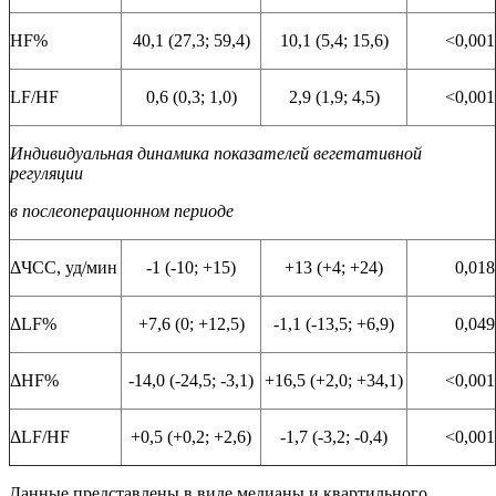
HF%
40,1 (27,3; 59,4)
10,1 (5,4; 15,6)
<0,001
LF/HF
0,6 (0,3; 1,0)
2,9 (1,9; 4,5)
<0,001
Индивидуальная динамика показателей вегетативной
регуляции
в послеоперационном периоде
ΔЧСС, уд/мин
-1 (-10; +15)
+13 (+4; +24)
0,018
ΔLF%
+7,6 (0; +12,5)
-1,1 (-13,5; +6,9)
0,049
ΔHF%
-14,0 (-24,5; -3,1)
+16,5 (+2,0; +34,1)
<0,001
ΔLF/HF
+0,5 (+0,2; +2,6)
-1,7 (-3,2; -0,4)
<0,001
Данные представлены в виде медианы и квартильного