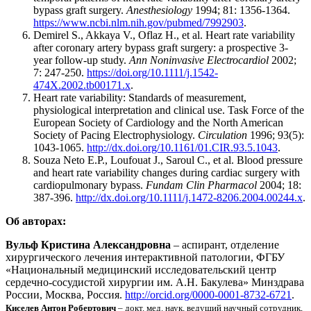
bypass graft surgery.
Anesthesiology
1994; 81: 1356-1364.
https://www.ncbi.nlm.nih.gov/pubmed/7992903
.
Demirel S., Akkaya V., Oflaz H., et al. Heart rate variability
after coronary artery bypass graft surgery: a prospective 3-
year follow-up study.
Ann Noninvasive Electrocardiol
2002;
7: 247-250.
https://doi.org/10.1111/j.1542-
474X.2002.tb00171.x
.
Heart rate variability: Standards of measurement,
physiological interpretation and clinical use. Task Force of the
European Society of Cardiology and the North American
Society of Pacing Electrophysiology.
Circulation
1996; 93(5):
1043-1065.
http://dx.doi.org/10.1161/01.CIR.93.5.1043
.
Souza Neto E.P., Loufouat J., Saroul C., et al. Blood pressure
and heart rate variability changes during cardiac surgery with
cardiopulmonary bypass.
Fundam Clin Pharmacol
2004; 18:
387-396.
http://dx.doi.org/10.1111/j.1472-8206.2004.00244.x
.
Об авторах:
Вульф Кристина Александровна
– аспирант, отделение
хирургического лечения интерактивной патологии, ФГБУ
«Национальный медицинский исследовательский центр
сердечно-сосудистой хирургии им. А.Н. Бакулева» Минздрава
России, Москва, Россия.
http://orcid.org/0000-0001-8732-6721
.
Киселев Антон Робертович
– докт. мед. наук, ведущий научный сотрудник,