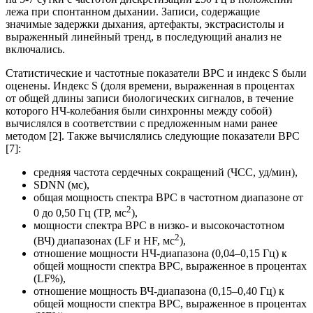
лежа при спонтанном дыхании. Записи, содержащие
значимые задержки дыхания, артефакты, экстрасистолы и
выраженный линейный тренд, в последующий анализ не
включались.
Статистические и частотные показатели ВРС и индекс S были
оценены. Индекс S (доля времени, выраженная в процентах
от общей длины записи биологических сигналов, в течение
которого НЧ-колебания были синхронны между собой)
вычислялся в соответствии с предложенным нами ранее
методом [2]. Также вычислялись следующие показатели ВРС
[7]:
средняя частота сердечных сокращений (ЧСС, уд/мин),
SDNN (мс),
общая мощность спектра ВРС в частотном диапазоне от
2
0 до 0,50 Гц (TP, мс
),
мощности спектра ВРС в низко- и высокочастотном
2
(ВЧ) диапазонах (LF и HF, мс
),
отношение мощности НЧ-диапазона (0,04–0,15 Гц) к
общей мощности спектра ВРС, выраженное в процентах
(LF%),
отношение мощность ВЧ-диапазона (0,15–0,40 Гц) к
общей мощности спектра ВРС, выраженное в процентах