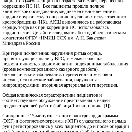
пациентов (44% женщин) в возрасте 54±15 лет, перенесших
коррекцию ПС [1]. Все пациенты прошли полное
клиническое обследование, медикаментозное лечение и
кардиохирургическую операцию в условиях искусственного
кровообращения (ИК). АКШ выполнялось на работающем
сердце, тогда как при коррекции ПС использовалась
кардиоплегия. Дизайн исследования был одобрен этическим
комитетом ФГБУ «НМИЦ ССХ им. А.Н. Бакулева»
Минздрава России.
Критерии исключения: нарушения ритма сердца,
препятствующие анализу ВРС, тяжелая сердечная
недостаточность, кардиомиопатии, эндокринные заболевания
(кроме компенсированного сахарного диабета),
онкологические заболевания, перенесенный мозговой
инсульт, психические заболевания, нарушения
микроциркуляции, вторичная артериальная гипертензия.
Общая клиническая характеристика пациентов и
соответствующее обсуждение представлены в нашей
предшествующей работе (таблица 1 из источника [1]).
Синхронные 15-минутные записи электрокардиограммы
(ЭКГ) и фотоплетизмограммы (ФПГ) с указательного пальца
руки регистрировались у всех пациентов до и после операции
на 5-7 сутки с частотой дискретизации 250 Гц в положении