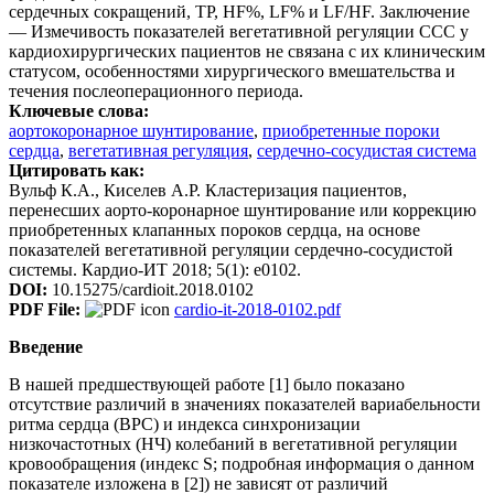
сердечных сокращений, TP, HF%, LF% и LF/HF. Заключение
― Измечивость показателей вегетативной регуляции ССС у
кардиохирургических пациентов не связана с их клиническим
статусом, особенностями хирургического вмешательства и
течения послеоперационного периода.
Ключевые слова:
аортокоронарное шунтирование
,
приобретенные пороки
сердца
,
вегетативная регуляция
,
сердечно-сосудистая система
Цитировать как:
Вульф К.А., Киселев А.Р. Кластеризация пациентов,
перенесших аорто-коронарное шунтирование или коррекцию
приобретенных клапанных пороков сердца, на основе
показателей вегетативной регуляции сердечно-сосудистой
системы. Кардио-ИТ 2018; 5(1): e0102.
DOI:
10.15275/cardioit.2018.0102
PDF File:
cardio-it-2018-0102.pdf
Введение
В нашей предшествующей работе [1] было показано
отсутствие различий в значениях показателей вариабельности
ритма сердца (ВРС) и индекса синхронизации
низкочастотных (НЧ) колебаний в вегетативной регуляции
кровообращения (индекс S; подробная информация о данном
показателе изложена в [2]) не зависят от различий