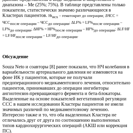
диапазона – Ме (25%; 75%). В таблице представлены только
показатели, статистически значимо различающиеся в
Кластерах пациентов.
Ht
– гематокрит до операции; ΔЧСС =
исх
ЧСС
‒ ЧСС
; ΔLF% = LF%
‒
после операции
до операции
после операции
LF%
; ΔHF% = HF%
‒ HF%
; ΔLF/HF
до операции
после операции
до операции
= LF/HF
‒ LF/HF
.
после операции
до операции
Обсуждение
Souza Neto и соавторы [8] ранее показали, что НЧ колебания в
вариабельности артериального давления не изменяются на
фоне ИК у пациентов, которые не получали
предоперационного медикаментозного лечения, относительно
пациентов, принимавших до операции ингибиторы
ангиотензин-превращающего фермента и бета-блокаторы.
Выделенные на основе показателей вегетативной регуляции
ССС в нашем исследовании Кластеры пациентов не имели
значимых различий по медикаментозному лечению.
Интересно также и то, что оба выделенных Кластера не
отличались друг от друга по соотношению выполненных
типов кардиохирургических операций (АКШ или коррекция
ПС).