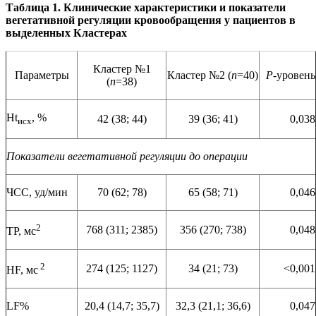
Таблица
1.
Клинические характеристики и показатели
вегетативной регуляции кровообращения у пациентов в
выделенных Кластерах
Кластер №1
Параметры
Кластер №2 (
n
=40)
P
-уровень
(
n
=38)
Ht
, %
42 (38; 44)
39 (36; 41)
0,038
исх
Показатели вегетативной регуляции до операции
ЧСС, уд/мин
70 (62; 78)
65 (58; 71)
0,046
2
768 (311; 2385)
356 (270; 738)
0,048
TP, мс
2
274 (125; 1127)
34 (21; 73)
<0,001
HF, мс
LF%
20,4 (14,7; 35,7)
32,3 (21,1; 36,6)
0,047