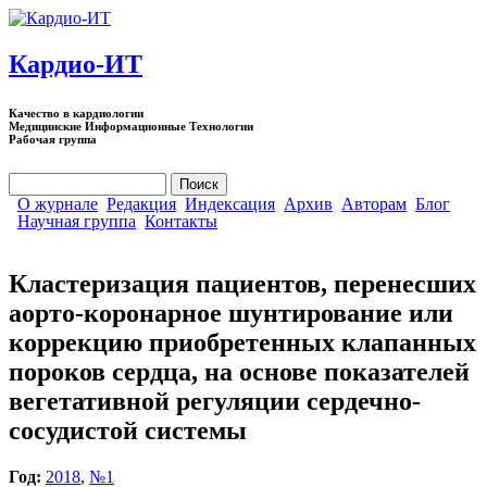
Перейти к основному содержанию
Кардио-ИТ
Качество в кардиологии
Медицинские Информационные Технологии
Рабочая группа
Поиск
Форма поиска
О журнале
Редакция
Индексация
Архив
Авторам
Блог
Научная группа
Контакты
Кластеризация пациентов, перенесших
аорто-коронарное шунтирование или
коррекцию приобретенных клапанных
пороков сердца, на основе показателей
вегетативной регуляции сердечно-
сосудистой системы
Год:
2018
,
№1