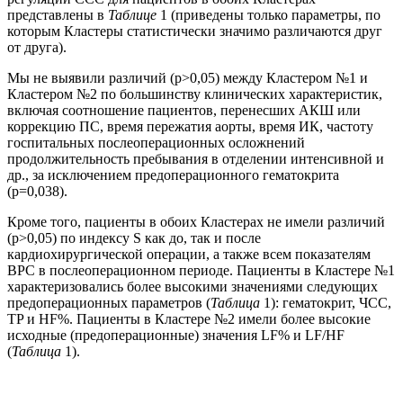
представлены в
Таблице
1 (приведены только параметры, по
которым Кластеры статистически значимо различаются друг
от друга).
Мы не выявили различий (р>0,05) между Кластером №1 и
Кластером №2 по большинству клинических характеристик,
включая соотношение пациентов, перенесших АКШ или
коррекцию ПС, время пережатия аорты, время ИК, частоту
госпитальных послеоперационных осложнений
продолжительность пребывания в отделении интенсивной и
др., за исключением предоперационного гематокрита
(p=0,038).
Кроме того, пациенты в обоих Кластерах не имели различий
(р>0,05) по индексу S как до, так и после
кардиохирургической операции, а также всем показателям
ВРС в послеоперационном периоде. Пациенты в Кластере №1
характеризовались более высокими значениями следующих
предоперационных параметров (
Таблица
1): гематокрит, ЧСС,
TP и HF%. Пациенты в Кластере №2 имели более высокие
исходные (предоперационные) значения LF% и LF/HF
(
Таблица
1).