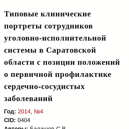
как альтернативы клиническим
индикаторам, для оценки
Типовые клинические
качества медицинской помощи у
портреты сотрудников
больных острым коронарным
синдромом в российской
уголовно-исполнительной
популяции
системы в Саратовской
области с позиции положений
о первичной профилактике
сердечно-сосудистых
заболеваний
Год:
2014
,
№4
CID:
0404
Авторы:
Балашов С.В.