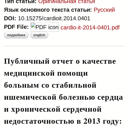
Тип статьи:
Оригинальная статья
Язык основного текста статьи:
Русский
DOI:
10.15275/cardioit.2014.0401
PDF File:
cardio-it-2014-0401.pdf
подробнее
english
о применение отечественной
системы индикаторов для оценки
качества медицинской помощи
больным с острым коронарным
Публичный отчет о качестве
синдромом с подъемом сегмента
медицинской помощи
st: шаг навстречу практике
публичных отчётов о качестве
больным со стабильной
ишемической болезнью сердца
и хронической сердечной
недостаточностью в 2013 году: