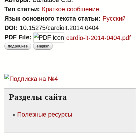
Тип статьи:
Краткое сообщение
Язык основного текста статьи:
Русский
DOI:
10.15275/cardioit.2014.0404
PDF File:
cardio-it-2014-0404.pdf
подробнее
english
о типовые клинические портреты
сотрудников уголовно-
исполнительной системы в
саратовской области с позиции
положений о первичной
профилактике сердечно-
сосудистых заболеваний
Разделы сайта
Полезные ресурсы