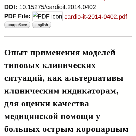
DOI:
10.15275/cardioit.2014.0402
PDF File:
cardio-it-2014-0402.pdf
подробнее
english
о публичный отчет о качестве
медицинской помощи больным
со стабильной ишемической
болезнью сердца и хронической
Опыт применения моделей
сердечной недостаточностью в
типовых клинических
2013 году: данные регистра
ишемической болезни сердца и
ситуаций, как альтернативы
хронической сердечной
недостаточности по г. саратову
клиническим индикаторам,
для оценки качества
медицинской помощи у
больных острым коронарным