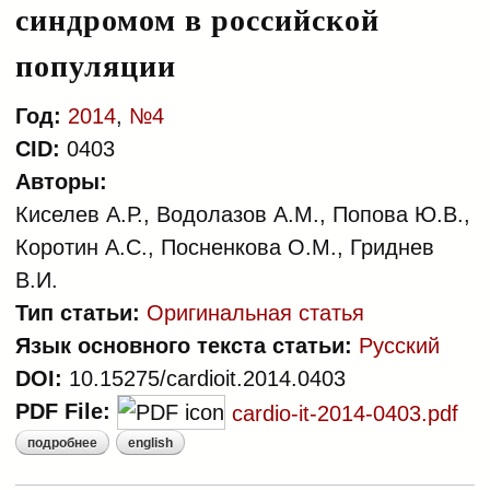
синдромом в российской
популяции
Год:
2014
,
№4
CID:
0403
Авторы:
Киселев А.Р., Водолазов А.М., Попова Ю.В.,
Коротин А.С., Посненкова О.М., Гриднев
В.И.
Тип статьи:
Оригинальная статья
Язык основного текста статьи:
Русский
DOI:
10.15275/cardioit.2014.0403
PDF File:
cardio-it-2014-0403.pdf
подробнее
english
о опыт применения моделей
типовых клинических ситуаций,