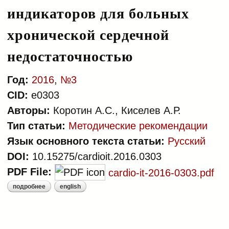
индикаторов для больных
хронической сердечной
недостаточностью
Год:
2016
,
№3
CID:
e0303
Авторы:
Коротин А.С., Киселев А.Р.
Тип статьи:
Методические рекомендации
Язык основного текста статьи:
Русский
DOI:
10.15275/cardioit.2016.0303
PDF File:
cardio-it-2016-0303.pdf
подробнее
english
о система клинических
индикаторов для больных
хронической сердечной
недостаточностью