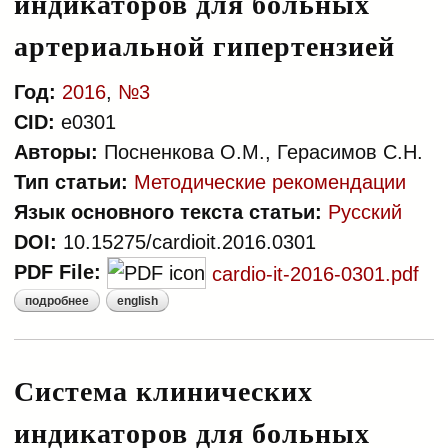
индикаторов для больных
артериальной гипертензией
Год:
2016
,
№3
CID:
e0301
Авторы:
Посненкова О.М., Герасимов С.Н.
Тип статьи:
Методические рекомендации
Язык основного текста статьи:
Русский
DOI:
10.15275/cardioit.2016.0301
PDF File:
cardio-it-2016-0301.pdf
подробнее
english
о система клинических
индикаторов для больных
артериальной гипертензией
Система клинических
индикаторов для больных