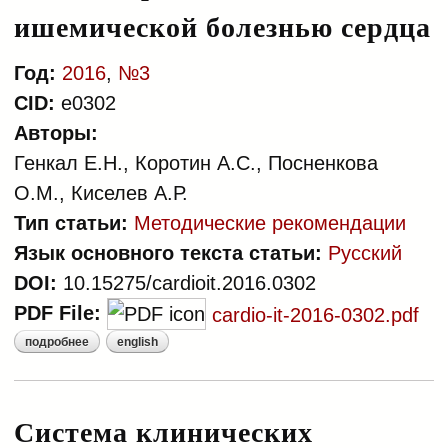
ишемической болезнью сердца
Год:
2016
,
№3
CID:
e0302
Авторы:
Генкал Е.Н., Коротин А.С., Посненкова
О.М., Киселев А.Р.
Тип статьи:
Методические рекомендации
Язык основного текста статьи:
Русский
DOI:
10.15275/cardioit.2016.0302
PDF File:
cardio-it-2016-0302.pdf
подробнее
english
о система клинических
индикаторов для больных
ишемической болезнью сердца
Система клинических