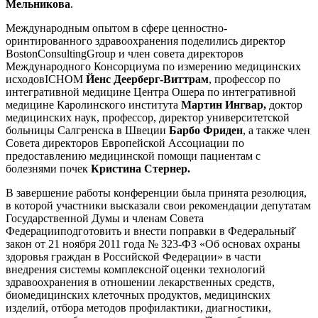
Мельникова
.
Международным опытом в сфере ценностно-
оринтированного здравоохранения поделились директор
BostonConsultingGroup и член совета директоров
Международного Консорциума по измерению медицинских
исходовICHOM
Йенс Деерберг-Виттрам
, профессор по
интегративной медицине Центра Ошера по интегративной
медицине Каролинского института
Мартин Ингвар,
доктор
медицинских наук, профессор, директор университетской
больницы Салгренска в Швеции
Барбо Фриден
, а также член
Совета директоров Европейской Ассоциации по
предоставлению медицинской помощи пациентам с
болезнями почек
Кристина Стернер.
В завершение работы конференции была принята резолюция,
в которой участники высказали свои рекомендации депутатам
Государственной Думы и членам Совета
Федерацииподготовить и внести поправки в Федеральный̆
закон от 21 ноября 2011 года № 323-ФЗ «Об основах охраны
здоровья граждан в Российской Федерации» в части
внедрения системы комплексной̆ оценки технологий
здравоохранения в отношении лекарственных средств,
биомедицинских клеточных продуктов, медицинских
изделий, отбора методов профилактики, диагностики,