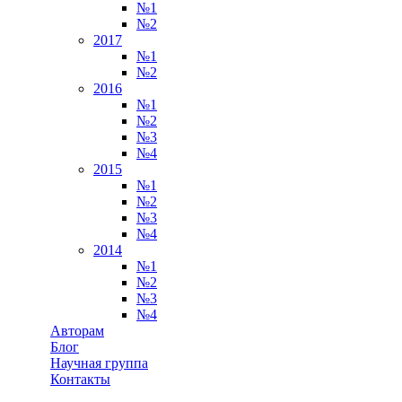
№1
№2
2017
№1
№2
2016
№1
№2
№3
№4
2015
№1
№2
№3
№4
2014
№1
№2
№3
№4
Авторам
Блог
Научная группа
Контакты