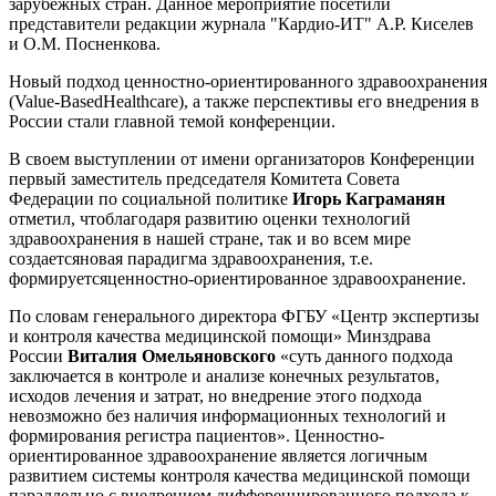
зарубежных стран. Данное мероприятие посетили
представители редакции журнала "Кардио-ИТ" А.Р. Киселев
и О.М. Посненкова.
Новый подход ценностно-ориентированного здравоохранения
(Value-BasedHealthcare), а также перспективы его внедрения в
России стали главной темой конференции.
В своем выступлении от имени организаторов Конференции
первый заместитель председателя Комитета Совета
Федерации по социальной политике
Игорь Каграманян
отметил, чтоблагодаря развитию оценки технологий
здравоохранения в нашей стране, так и во всем мире
создаетсяновая парадигма здравоохранения, т.е.
формируетсяценностно-ориентированное здравоохранение.
По словам генерального директора ФГБУ «Центр экспертизы
и контроля качества медицинской помощи» Минздрава
России
Виталия Омельяновского
«суть данного подхода
заключается в контроле и анализе конечных результатов,
исходов лечения и затрат, но внедрение этого подхода
невозможно без наличия информационных технологий и
формирования регистра пациентов». Ценностно-
ориентированное здравоохранение является логичным
развитием системы контроля качества медицинской помощи
параллельно с внедрением дифференцированного подхода к