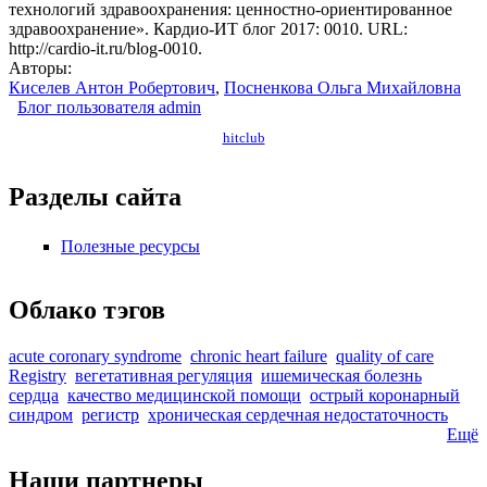
технологий здравоохранения: ценностно-ориентированное
здравоохранение». Кардио-ИТ блог 2017: 0010. URL:
http://cardio-it.ru/blog-0010.
Авторы:
Киселев Антон Робертович
,
Посненкова Ольга Михайловна
Блог пользователя admin
hitclub
Разделы сайта
Полезные ресурсы
Облако тэгов
acute coronary syndrome
chronic heart failure
quality of care
Registry
вегетативная регуляция
ишемическая болезнь
сердца
качество медицинской помощи
острый коронарный
синдром
регистр
хроническая сердечная недостаточность
Ещё
Наши партнеры