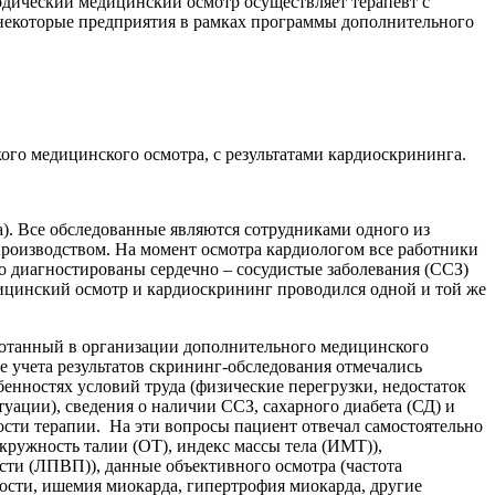
дический медицинский осмотр осуществляет терапевт с
о некоторые предприятия в рамках программы дополнительного
ого медицинского осмотра, с результатами кардиоскрининга.
да). Все обследованные являются сотрудниками одного из
 производством. На момент осмотра кардиологом все работники
 диагностированы сердечно – сосудистые заболевания (ССЗ)
ицинский осмотр и кардиоскрининг проводился одной и той же
аботанный в организации дополнительного медицинского
е учета результатов скрининг-обследования отмечались
бенностях условий труда (физические перегрузки, недостаток
туации), сведения о наличии ССЗ, сахарного диабета (СД) и
ости терапии. На эти вопросы пациент отвечал самостоятельно
кружность талии (ОТ), индекс массы тела (ИМТ)),
ти (ЛПВП)), данные объективного осмотра (частота
ости, ишемия миокарда, гипертрофия миокарда, другие