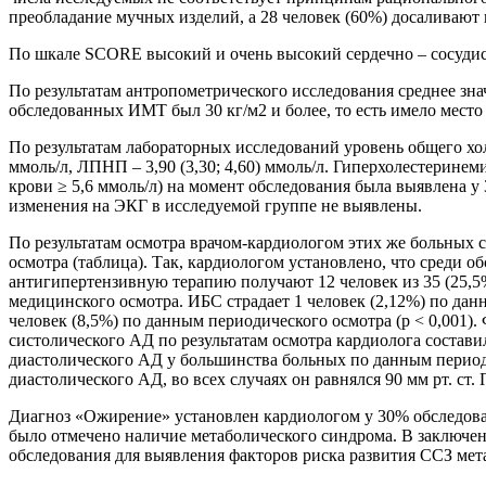
преобладание мучных изделий, а 28 человек (60%) досаливают 
По шкале SCORE высокий и очень высокий сердечно – сосудис
По результатам антропометрического исследования среднее зна
обследованных ИМТ был 30 кг/м2 и более, то есть имело место
По результатам лабораторных исследований уровень общего холест
ммоль/л, ЛПНП – 3,90 (3,30; 4,60) ммоль/л. Гиперхолестеринеми
крови ≥ 5,6 ммоль/л) на момент обследования была выявлена у
изменения на ЭКГ в исследуемой группе не выявлены.
По результатам осмотра врачом-кардиологом этих же больных с
осмотра (таблица). Так, кардиологом установлено, что среди о
антигипертензивную терапию получают 12 человек из 35 (25,5%
медицинского осмотра. ИБС страдает 1 человек (2,12%) по дан
человек (8,5%) по данным периодического осмотра (p < 0,001). 
систолического АД по результатам осмотра кардиолога составил
диастолического АД у большинства больных по данным периодич
диастолического АД, во всех случаях он равнялся 90 мм рт. ст
Диагноз «Ожирение» установлен кардиологом у 30% обследованн
было отмечено наличие метаболического синдрома. В заключени
обследования для выявления факторов риска развития ССЗ мет