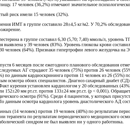
пищу. 17 человек (36,2%) отмечают значительное психологическо
тый риск имели 15 человек (32%).
чения ИМТ в группе составило 28±4,5 кг/м2. У 70,2% обследова
 ожирение.
ерина в группе составил 6,30 (5,70; 7,40) ммоль/л, уровень ТГ –
я выявлена у 39 человек (83%). Уровень глюкозы крови составил 
 30 человек (64%). Признаки гипертрофии левого желудочка на 
пустя 6 месяцев после ежегодного планового обследования отме
бследуемых АГ страдают 35 человек (75%) против 26 человек (55
) по данным кардиоскрининга против 11 человек из 26 (55%) по
ным осмотра обоих специалистов. Диагноз сахарный диабет (СД)
Факт курения установлен кардиологом у 20 обследованных (43%), 
и 152±20 мм рт.ст. против 133±24 мм рт.ст. (p < 0,001). Обраща
еского осмотра (91%). Среди 4 пациентов, у которых присутств
. По данным осмотра кардиолога уровень диастолического АД сост
ых (14 человек) против 19 человек (40%) по результатам перио
и терапевта по результатам периодического медицинского осмот
аболический синдром не был выявлен ни у одного работника.