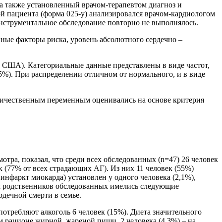
 а также установленный врачом-терапевтом диагноз и
ой пациента (форма 025-у) анализировался врачом-кардиологом
инструментальное обследование повторно не выполнялось.
нные факторы риска, уровень абсолютного сердечно –
c., США). Категориальные данные представлены в виде частот,
%). При распределении отличном от нормального, и в виде
оличественным переменным оценивались на основе критерия
тра, показал, что среди всех обследованных (n=47) 26 человек
 (77% от всех страдающих АГ). Из них 11 человек (55%)
нфаркт миокарда) установлен у одного человека (2,1%),
ких родственников обследованных имелись следующие
рдечной смерти в семье.
потребляют алкоголь 6 человек (15%). Диета значительного
м рационе жирной, жареной пищи, 2 человека (4,3%) – на