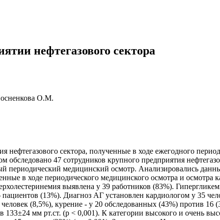
ятии нефтегазового сектора
Посненкова О.М.
ия нефтегазового сектора, полученные в ходе ежегодного период
м обследовано 47 сотрудников крупного предприятия нефтегазово
ый периодический медицинский осмотр. Анализировались данные
енные в ходе периодического медицинского осмотра и осмотра 
ерхолестеринемия выявлена у 39 работников (83%). Гипергликем
пациентов (13%). Диагноз АГ установлен кардиологом у 35 чел
 человек (8,5%), курение - у 20 обследованных (43%) против 16 
ив 133±24 мм рт.ст. (p < 0,001). К категории высокого и очень