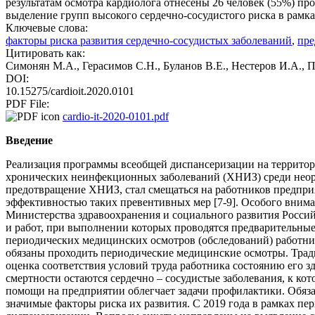
результатам осмотра кардиолога отнесены 26 человек (55%) пр
выделение групп высокого сердечно-сосудистого риска в рамк
Ключевые слова:
факторы риска развития сердечно-сосудистых заболеваний
,
пре
Цитировать как:
Симонян М.А., Герасимов С.Н., Буланов В.Е., Нестеров И.А., 
DOI:
10.15275/cardioit.2020.0101
PDF File:
cardio-it-2020-0101.pdf
Введение
Реализация программы всеобщей диспансеризации на территор
хронических неинфекционных заболеваний (ХНИЗ) среди неорг
предотвращение ХНИЗ, стал смещаться на работников предприя
эффективностью таких превентивных мер [7-9]. Особого внима
Министерства здравоохранения и социального развития Россий
и работ, при выполнении которых проводятся предварительные
периодических медицинских осмотров (обследований) работник
обязаны проходить периодические медицинские осмотры. Трад
оценка соответствия условий труда работника состоянию его з
смертности остаются сердечно – сосудистые заболевания, к к
помощи на предприятии облегчает задачи профилактики. Обяз
значимые факторы риска их развития. С 2019 года в рамках п