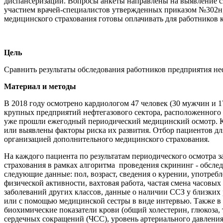
диспансеризации. Вопросы анкеты направлены на выявление с
участием врачей-специалистов утвержденных приказом №302н, 
медицинского страхования готовы оплачивать для работников 
Цель
Сравнить результаты обследования работников предприятия неф
Материал и методы
В 2018 году осмотрено кардиологом 47 человек (30 мужчин и 17
крупных предприятий нефтегазового сектора, расположенного в
уже прошли ежегодный периодический медицинский осмотр. Ка
или выявлены факторы риска их развития. Отбор пациентов д
организацией дополнительного медицинского страхования.
На каждого пациента по результатам периодического осмотра 
страхования в рамках алгоритма проведения скрининг - обслед
следующие данные: пол, возраст, сведения о курении, употреб
физической активности, вахтовая работа, частая смена часовых
заболеваний других классов, данные о наличии ССЗ у близких
или с помощью медицинской сестры в виде интервью. Также в л
биохимические показатели крови (общий холестерин, глюкоза
сердечных сокращений (ЧСС), уровень артериального давления