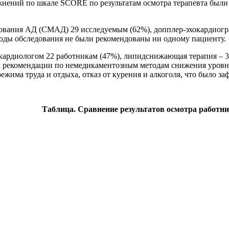
нений по шкале SCORE по результатам осмотра терапевта были о
вания АД (СМАД) 29 исследуемым (62%), допплер-эхокардиограф
оды обследования не были рекомендованы ни одному пациенту.
кардиологом 22 работникам (47%), липидснижающая терапия – 3
ы рекомендации по немедикаментозным методам снижения уровня 
има труда и отдыха, отказ от курения и алкоголя, что было за
Таблица. Сравнение результатов осмотра работни