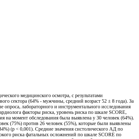
ического медицинского осмотра, с результатами
го сектора (64% - мужчины, средний возраст 52 ± 8 года). За
 опроса, лабораторного и инструментального исследования
кардиолога факторы риска, уровень риска по шкале SCORE,
ия на момент обследования была выявлена у 30 человек (64%).
овек (75%) против 26 человек (55%), которые были выявлены
(34%) (p < 0,001). Средние значения систолического АД по
 высокого риска фатальных осложнений по шкале SCORE по