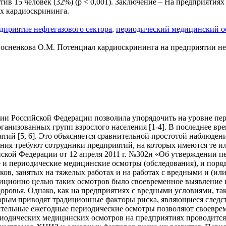
отив 15 человек (32%) (p < 0,001). Заключение – На предприяти
ах кардиоскрининга.
дприятие нефтегазового сектора
,
периодический медицинский о
Посненкова О.М. Потенциал кардиоскрининга на предприятии нефт
ии Российской Федерации позволила упорядочить на уровне пе
анизованных групп взрослого населения [1-4]. В последнее вр
тий [5, 6]. Это объясняется сравнительной простотой наблюде
ния требуют сотрудники предприятий, на которых имеются те и
ской Федерации от 12 апреля 2011 г. №302н «Об утверждении п
 и периодические медицинские осмотры (обследования), и поря
ов, занятых на тяжелых работах и на работах с вредными и (ил
иционно целью таких осмотров было своевременное выявление 
доровья. Однако, как на предприятиях с вредными условиями, т
оторым приводят традиционные факторы риска, являющиеся след
ательные ежегодные периодические осмотры позволяют своеврем
ериодических медицинских осмотров на предприятиях проводится