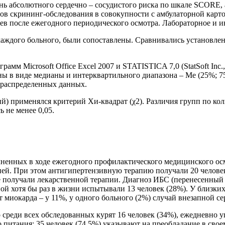
ень абсолютного сердечно – сосудистого риска по шкале SCORE,
тов скрининг-обследования в совокупности с амбулаторной карт
цев после ежегодного периодического осмотра. Лабораторное и 
 каждого больного, были сопоставлены. Сравнивались установле
амм Microsoft Office Excel 2007 и STATISTICA 7,0 (StatSoft In
 в виде медианы и интерквартильного диапазона – Ме (25%; 75
 распределенных данных.
й) применялся критерий Хи-квадрат (χ2). Различия групп по к
 не менее 0,05.
лненных в ходе ежегодного профилактического медицинского осмо
зией. При этом антигипертензивную терапию получали 20 человек
 получали лекарственной терапии. Диагноз ИБС (перенесенный и
иной хотя бы раз в жизни испытывали 13 человек (28%). У близ
 миокарда – у 11%, у одного больного (2%) случай внезапной се
 среди всех обследованных курят 16 человек (34%), ежедневно у
питания: 35 человек (74,5%) указывают на преобладание в свое