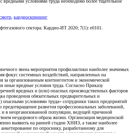
ях с вредными условиями труда необходимо более тщательное
смотр
,
кардиоскрининг
егазового сектора. Кардио-ИТ 2020; 7(1): e0101.
рвичного звена мероприятия профилактики наиболее значимых
емя фокус системных воздействий, направленных на
ния за организованным контингентом и экономической
ли иные вредные условия труда. Согласно Приказу
еречней вредных и (или) опасных производственных факторов
дка проведения обязательных предварительных и
и) опасными условиями труда» сотрудники таких предприятий
и предотвращение развития профессиональных заболеваний,
ак и в неорганизованной популяции, ведущей причиной
ствием нездорового образа жизни. Организация медицинской
енно выявить на ранней стадии ХНИЗ, а также наиболее
 анкетирование по опроснику, разработанному для