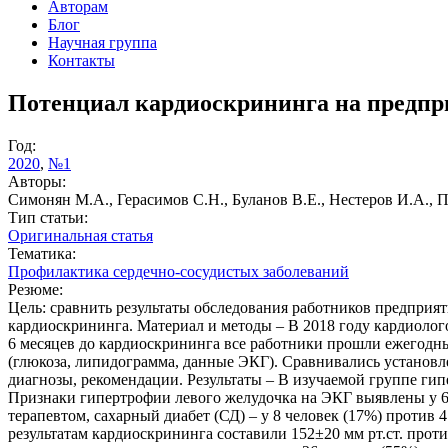
Авторам
Блог
Научная группа
Контакты
Потенциал кардиоскрининга на предпри
Год:
2020
,
№1
Авторы:
Симонян М.А., Герасимов С.Н., Буланов В.Е., Нестеров И.А., 
Тип статьи:
Оригинальная статья
Тематика:
Профилактика сердечно-сосудистых заболеваний
Резюме:
Цель: сравнить результаты обследования работников предприят
кардиоскрининга. Материал и методы – В 2018 году кардиолого
6 месяцев до кардиоскрининга все работники прошли ежегодн
(глюкоза, липидограмма, данные ЭКГ). Сравнивались установл
диагнозы, рекомендации. Результаты – В изучаемой группе гип
Признаки гипертрофии левого желудочка на ЭКГ выявлены у 6 
терапевтом, сахарный диабет (СД) – у 8 человек (17%) против 4
результатам кардиоскрининга составили 152±20 мм рт.ст. прот