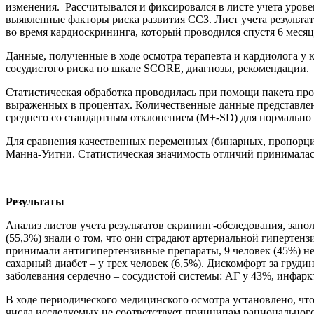
изменения. Рассчитывался и фиксировался в листе учета уров
выявленные факторы риска развития ССЗ. Лист учета результа
во время кардиоскрининга, который проводился спустя 6 меся
Данные, полученные в ходе осмотра терапевта и кардиолога у
сосудистого риска по шкале SCORE, диагнозы, рекомендации.
Статистическая обработка проводилась при помощи пакета прогр
выраженных в процентах. Количественные данные представлены
среднего со стандартным отклонением (М+-SD) для нормально
Для сравнения качественных переменных (бинарных, пропорци
Манна-Уитни. Статистическая значимость отличий принималась
Результаты
Анализ листов учета результатов скрининг-обследования, запо
(55,3%) знали о том, что они страдают артериальной гипертен
принимали антигипертензивные препараты, 9 человек (45%) не
сахарный диабет – у трех человек (6,5%). Дискомфорт за груд
заболевания сердечно – сосудистой системы: АГ у 43%, инфаркт
В ходе периодического медицинского осмотра установлено, что
числа исследуемых не соответствует принципам рационального 