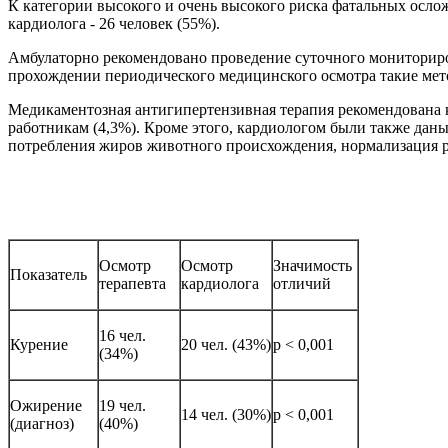
К категории высокого и очень высокого риска фатальных ослож
кардиолога - 26 человек (55%).
Амбулаторно рекомендовано проведение суточного мониториро
прохождении периодического медицинского осмотра такие мет
Медикаментозная антигипертензивная терапия рекомендована 
работникам (4,3%). Кроме этого, кардиологом были также дан
потребления жиров животного происхождения, нормализация реж
Осмотр
Осмотр
Значимость
Показатель
терапевта
кардиолога
отличий
16 чел.
Курение
20 чел. (43%)
p < 0,001
(34%)
Ожирение
19 чел.
14 чел. (30%)
p < 0,001
(диагноз)
(40%)