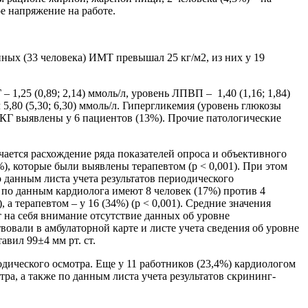
е напряжение на работе.
нных (33 человека) ИМТ превышал 25 кг/м2, из них у 19
 1,25 (0,89; 2,14) ммоль/л, уровень ЛПВП – 1,40 (1,16; 1,84)
5,80 (5,30; 6,30) ммоль/л. Гипергликемия (уровень глюкозы
ЭКГ выявлены у 6 пациентов (13%). Прочие патологические
чается расхождение ряда показателей опроса и объективного
%), которые были выявлены терапевтом (p < 0,001). При этом
 данным листа учета результатов периодического
 по данным кардиолога имеют 8 человек (17%) против 4
а терапевтом – у 16 (34%) (p < 0,001). Средние значения
ет на себя внимание отсутствие данных об уровне
овали в амбулаторной карте и листе учета сведения об уровне
авил 99±4 мм рт. ст.
дического осмотра. Еще у 11 работников (23,4%) кардиологом
ра, а также по данным листа учета результатов скрининг-