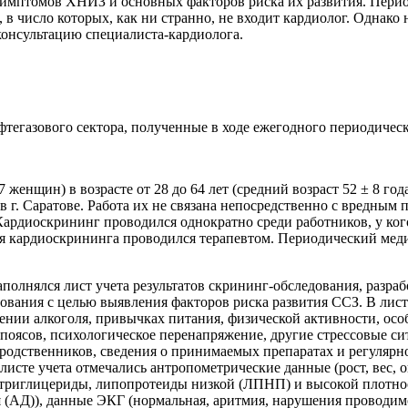
имптомов ХНИЗ и основных факторов риска их развития. Перио
в число которых, как ни странно, не входит кардиолог. Однак
консультацию специалиста-кардиолога.
тегазового сектора, полученные в ходе ежегодного периодическ
 женщин) в возрасте от 28 до 64 лет (средний возраст 52 ± 8 го
 г. Саратове. Работа их не связана непосредственно с вредным
рдиоскрининг проводился однократно среди работников, у кого
ля кардиоскрининга проводился терапевтом. Периодический мед
заполнялся лист учета результатов скрининг-обследования, разр
ования с целью выявления факторов риска развития ССЗ. В лист
лении алкоголя, привычках питания, физической активности, осо
 поясов, психологическое перенапряжение, другие стрессовые си
 родственников, сведения о принимаемых препаратах и регулярн
исте учета отмечались антропометрические данные (рост, вес, о
, триглицериды, липопротеиды низкой (ЛПНП) и высокой плотнос
 (АД)), данные ЭКГ (нормальная, аритмия, нарушения проводим