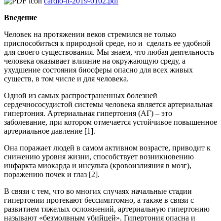
cardio-it-2019-0102.pdf
Введение
Человек на протяжении веков стремился не только
приспособиться к природной среде, но и сделать ее удобной
для своего существования. Мы знаем, что любая деятельность
человека оказывает влияние на окружающую среду, а
ухудшение состояния биосферы опасно для всех живых
существ, в том числе и для человека.
Одной из самых распространенных болезней
сердечнососудистой системы человека является артериальная
гипертония. Артериальная гипертония (АГ) – это
заболевание, при котором отмечается устойчивое повышенное
артериальное давление [1].
Она поражает людей в самом активном возрасте, приводит к
снижению уровня жизни, способствует возникновению
инфаркта миокарда и инсульта (кровоизлияния в мозг),
поражению почек и глаз [2].
В связи с тем, что во многих случаях начальные стадии
гипертонии протекают бессимптомно, а также в связи с
развитием тяжелых осложнений, артериальную гипертонию
называют «безмолвным убийцей». Гипертония опасна и