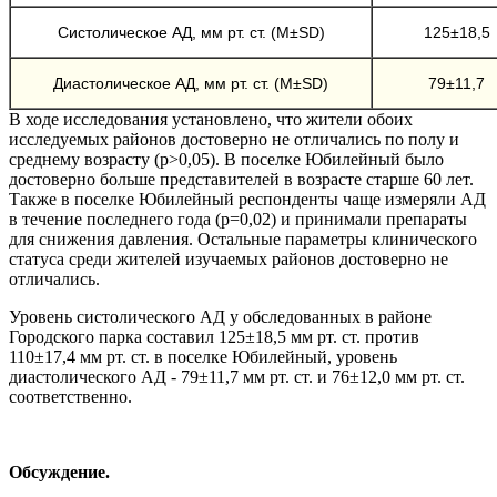
Систолическое АД, мм рт. ст. (М±SD)
125±18,5
Диастолическое АД, мм рт. ст. (М±SD)
79±11,7
В ходе исследования установлено, что жители обоих
исследуемых районов достоверно не отличались по полу и
среднему возрасту (р>0,05). В поселке Юбилейный было
достоверно больше представителей в возрасте старше 60 лет.
Также в поселке Юбилейный респонденты чаще измеряли АД
в течение последнего года (р=0,02) и принимали препараты
для снижения давления. Остальные параметры клинического
статуса среди жителей изучаемых районов достоверно не
отличались.
Уровень систолического АД у обследованных в районе
Городского парка составил 125±18,5 мм рт. ст. против
110±17,4 мм рт. ст. в поселке Юбилейный, уровень
диастолического АД - 79±11,7 мм рт. ст. и 76±12,0 мм рт. ст.
соответственно.
Обсуждение.