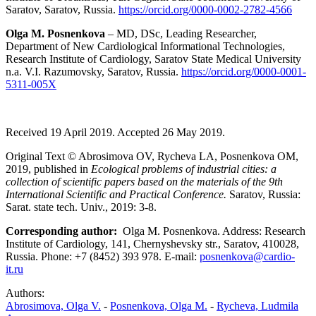
Saratov, Saratov, Russia.
https://orcid.org/0000-0002-2782-4566
Olga M. Posnenkova
– MD, DSc, Leading Researcher,
Department of New Cardiological Informational Technologies,
Research Institute of Cardiology, Saratov State Medical University
n.a. V.I. Razumovsky, Saratov, Russia.
https://orcid.org/0000-0001-
5311-005X
Received 19 April 2019. Accepted 26 May 2019.
Original Text © Abrosimova OV, Rycheva LA, Posnenkova OM,
2019, published in
Ecological problems of industrial cities: a
collection of scientific papers based on the materials of the 9th
International Scientific and Practical Conference.
Saratov, Russia:
Sarat. state tech. Univ., 2019: 3-8.
Corresponding author:
Olga M. Posnenkova. Address: Research
Institute of Cardiology, 141, Chernyshevsky str., Saratov, 410028,
Russia. Phone: +7 (8452) 393 978. E-mail:
posnenkova@cardio-
it.ru
Authors:
Abrosimova, Olga V.
-
Posnenkova, Olga M.
-
Rycheva, Ludmila