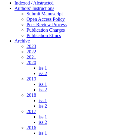
Indexed / Abstracted
Authors’ Instructions
Submit Manuscript
Open Access Policy
Peer Review Process
Publication Charges
Publication Ethics
Archive
2023
2022
2021
2020
iss.1
iss.2
2019
iss.1
iss.2
2018
iss.1
iss.2
2017
iss.1
iss.2
2016
iss.1