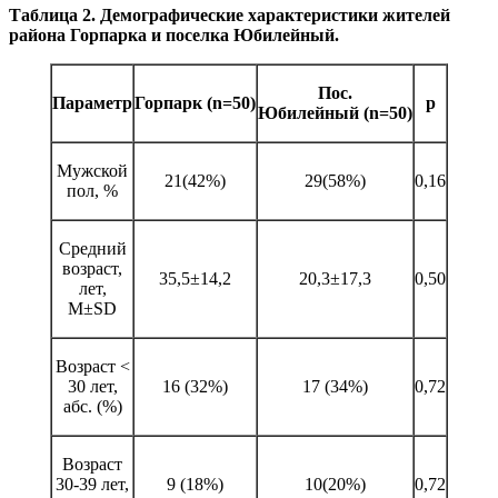
Таблица 2. Демографические характеристики жителей
района Горпарка и поселка Юбилейный.
Пос.
Параметр
Горпарк
(n=50)
р
Юбилейный
(n=50)
Мужской
21(42%)
29(58%)
0,16
пол, %
Средний
возраст,
35,5±14,2
20,3±17,3
0,50
лет,
M±SD
Возраст <
30 лет,
16 (32%)
17 (34%)
0,72
абс. (%)
Возраст
30-39 лет,
9 (18%)
10(20%)
0,72