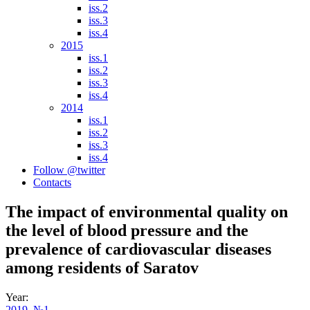
iss.2
iss.3
iss.4
2015
iss.1
iss.2
iss.3
iss.4
2014
iss.1
iss.2
iss.3
iss.4
Follow @twitter
Contacts
The impact of environmental quality on
the level of blood pressure and the
prevalence of cardiovascular diseases
among residents of Saratov
Year:
2019
,
№1