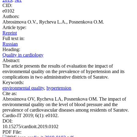
CID:
e0102
Authors:
Abrosimova O.V., Rycheva L.A., Posnenkova O.M.
Article type:
Reprint
Full text in:
Russian
Heading:
Quality in cardiology
Abstract:
The article presents the results of evaluation the impact of
environmental quality on the prevalence of hypertension and its
complications in two administrative districts of Saratov.
Keywords:
environmental quality
,
hypertension
Cite as:
Abrosimova OV, Rycheva LA, Posnenkova OM. The impact of
environmental quality on the level of blood pressure and the
prevalence of cardiovascular diseases among residents of Saratov.
Cardio-IT 2019; 6(1): e0102.
DOI:
10.15275/cardioit.2019.0102
PDF File: