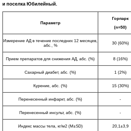
и поселка Юбилейный.
Горпарк
Параметр
(
n
=50)
Измерение АД в течение последних 12 месяцев,
30 (60%)
абс., %
Прием препаратов для снижения АД, абс. (%)
8 (16%)
Сахарный диабет, абс. (%)
1 (2%)
Курение, абс. (%)
15 (30%)
Перенесенный инфаркт, абс. (%)
-
Перенесенный инсульт, абс. (%)
-
Индекс массы тела, кг/м2 (М±SD)
20,1±3,9