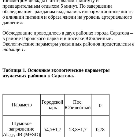
тонометром дважды с интервалом 1 минуту и
предварительным отдыхом 5 минут. По завершении
обследования гражданам выдавались информационные листы
о влиянии питания и образа жизни на уровень артериального
давления.
Обследование проводилось в двух районах города Саратова –
в районе Городского парка и в поселке Юбилейный.
Экологические параметры указанных районов представлены
в
таблице 1
.
Таблица 1. Основные экологические параметры
изучаемых районов г. Саратова.
Городской
Пос.
Параметр
р
парк
Юбилейный
Шумовое
загрязнение
54,5±1,7
53,8±1,7
0,78
ΔL
, dB (M±SD)
AT