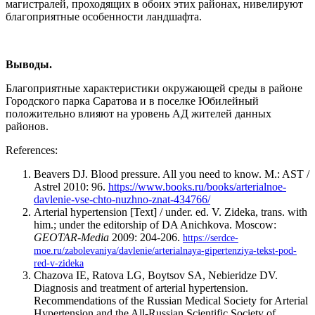
магистралей, проходящих в обоих этих районах, нивелируют
благоприятные особенности ландшафта.
Выводы.
Благоприятные характеристики окружающей среды в районе
Городского парка Саратова и в поселке Юбилейный
положительно влияют на уровень АД жителей данных
районов.
References:
Beavers DJ. Blood pressure. All you need to know. M.: AST /
Astrel 2010: 96.
https://www.books.ru/books/arterialnoe-
davlenie-vse-chto-nuzhno-znat-434766/
Arterial hypertension [Text] / under. ed. V. Zideka, trans. with
him.; under the editorship of DA Anichkova. Moscow:
GEOTAR-Media
2009: 204-206.
https://serdce-
moe.ru/zabolevaniya/davlenie/arterialnaya-gipertenziya-tekst-pod-
red-v-zideka
Chazova IE, Ratova LG, Boytsov SA, Nebieridze DV.
Diagnosis and treatment of arterial hypertension.
Recommendations of the Russian Medical Society for Arterial
Hypertension and the All-Russian Scientific Society of