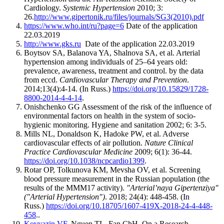
Cardiology.
Systemic Hypertension
2010; 3:
26.
http://www.gipertonik.ru/files/journals/SG3(2010).pdf
https://www.who.int/ru?page=6
Date of the application
22.03.2019
http://www.gks.ru
Date of the application 22.03.2019
Boytsov SA, Balanova YA, Shalnova SA, et al. Arterial
hypertension among individuals of 25–64 years old:
prevalence, awareness, treatment and control. by the data
from eccd.
Cardiovascular Therapy and Prevention
.
2014;13(4):4-14. (In Russ.)
https://doi.org/10.15829/1728-
8800-2014-4-4-14
.
Onishchenko GG Assessment of the risk of the influence of
environmental factors on health in the system of socio-
hygienic monitoring. Hygiene and sanitation 2002; 6: 3-5.
Mills NL, Donaldson K, Hadoke PW, et al. Adverse
cardiovascular effects of air pollution.
Nature Clinical
Practice Cardiovascular Medicine
2009; 6(1): 36-44.
https://doi.org/10.1038/ncpcardio1399
.
Rotar OP, Tolkunova KM, Mevsha OV, et al. Screening
blood pressure measurement in the Russian population (the
results of the МММ17 activity).
"Arterial’naya Gipertenziya"
("Arterial Hypertension")
. 2018; 24(4): 448-458. (In
Russ.)
https://doi.org/10.18705/1607-419X-2018-24-4-448-
458
..
Kovyazin VF
, Nguen TL, Fan ChH. On a Research