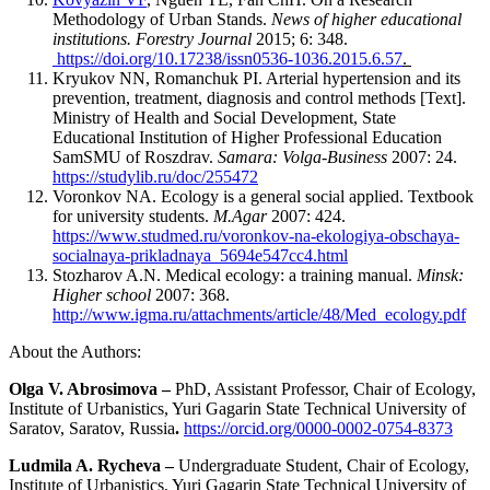
Methodology of Urban Stands.
News of higher educational
institutions. Forestry Journal
2015; 6: 348.
https://doi.org/10.17238/issn0536-1036.2015.6.57
.
Kryukov NN, Romanchuk PI. Arterial hypertension and its
prevention, treatment, diagnosis and control methods [Text].
Ministry of Health and Social Development, State
Educational Institution of Higher Professional Education
SamSMU of Roszdrav.
Samara: Volga-Business
2007: 24.
https://studylib.ru/doc/255472
Voronkov NA. Ecology is a general social applied. Textbook
for university students.
M.Agar
2007: 424.
https://www.studmed.ru/voronkov-na-ekologiya-obschaya-
socialnaya-prikladnaya_5694e547cc4.html
Stozharov A.N. Medical ecology: a training manual.
Minsk:
Higher school
2007: 368.
http://www.igma.ru/attachments/article/48/Med_ecology.pdf
About the Authors:
Olga V. Abrosimova –
PhD, Assistant Professor, Chair of Ecology,
Institute of Urbanistics, Yuri Gagarin State Technical University of
Saratov, Saratov, Russia
.
https://orcid.org/0000-0002-0754-8373
Ludmila A. Rycheva –
Undergraduate Student, Chair of Ecology,
Institute of Urbanistics, Yuri Gagarin State Technical University of