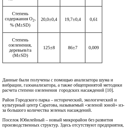
Степень
содержания О
,
20,0±0,4
19,7±0,4
0,61
2
% (M±SD)
Степень
озеленения,
125±8
86±7
0,009
деревьев/га
(M±SD)
Данные были получены с помощью анализатора шума и
вибрации, газоанализатора, а также общепринятой методики
расчета степени озеленения городских насаждений [10].
Район Городского парка – исторический, экологический и
культурный центр Саратова, называемый «зеленой зоной» из-
за большого количества зеленых насаждений.
Поселок Юбилейный – новый микрорайон без развития
производственных структур. Здесь отсутствуют предприятия,