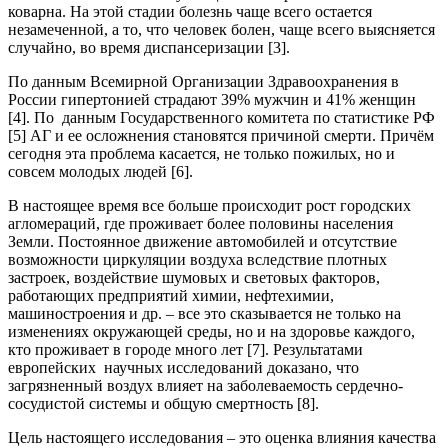
коварна. На этой стадии болезнь чаще всего остается
незамеченной, а то, что человек болен, чаще всего выясняется
случайно, во время диспансеризации [3].
По данным Всемирной Организации Здравоохранения в
России гипертонией страдают 39% мужчин и 41% женщин
[4]. По данным Государственного комитета по статистике РФ
[5] АГ и ее осложнения становятся причиной смерти. Причём
сегодня эта проблема касается, не только пожилых, но и
совсем молодых людей [6].
В настоящее время все больше происходит рост городских
агломераций, где проживает более половины населения
Земли. Постоянное движение автомобилей и отсутствие
возможности циркуляции воздуха вследствие плотных
застроек, воздействие шумовых и световых факторов,
работающих предприятий химии, нефтехимии,
машиностроения и др. – все это сказывается не только на
изменениях окружающей среды, но и на здоровье каждого,
кто проживает в городе много лет [7]. Результатами
европейских научных исследований доказано, что
загрязненный воздух влияет на заболеваемость сердечно-
сосудистой системы и общую смертность [8].
Цель настоящего исследования – это оценка влияния качества