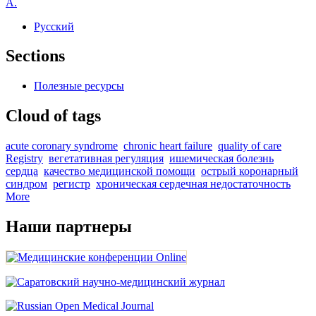
A.
Русский
Sections
Полезные ресурсы
Cloud of tags
acute coronary syndrome
chronic heart failure
quality of care
Registry
вегетативная регуляция
ишемическая болезнь
сердца
качество медицинской помощи
острый коронарный
синдром
регистр
хроническая сердечная недостаточность
More
Наши партнеры