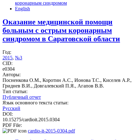
коронарным синдромом
English
Оказание медицинской помощи
больным с острым коронарным
синдромом в Саратовской области
Год:
2015
,
№3
CID:
е0304
Авторы:
Посненкова О.М., Коротин А.С., Ионова Т.С., Киселев А.Р.,
Гриднев В.И., Довгалевский П.Я., Агапов В.В.
Тип статьи:
Публичный отчет
Язык основного текста статьи:
Русский
DOI:
10.15275/cardioit.2015.0304
PDF File:
cardio-it-2015-0304.pdf