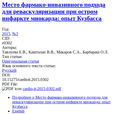
Место фармако-инвазивного подхода
для реваскуляризации при остром
инфаркте миокарда: опыт Кузбасса
Год:
2015
,
№3
CID:
e0302
Авторы:
Тавлуева Е.В., Кашталап В.В., Макаров С.А., Барбараш О.Л.
Тип статьи:
Оригинальная статья
Язык основного текста статьи:
Русский
DOI:
10.15275/cardioit.2015.0302
PDF File:
cardio-it-2015-0302.pdf
Подробнее
о Место фармако-инвазивного подхода для
реваскуляризации при остром инфаркте миокарда: опыт
Кузбасса
English