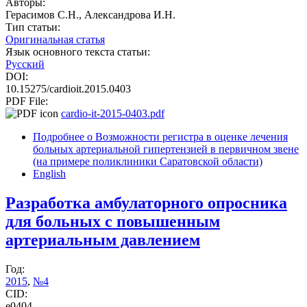
Авторы:
Герасимов С.Н., Александрова И.Н.
Тип статьи:
Оригинальная статья
Язык основного текста статьи:
Русский
DOI:
10.15275/cardioit.2015.0403
PDF File:
cardio-it-2015-0403.pdf
Подробнее
о Возможности регистра в оценке лечения
больных артериальной гипертензией в первичном звене
(на примере поликлиники Саратовской области)
English
Разработка амбулаторного опросника
для больных с повышенным
артериальным давлением
Год:
2015
,
№4
CID:
e0404