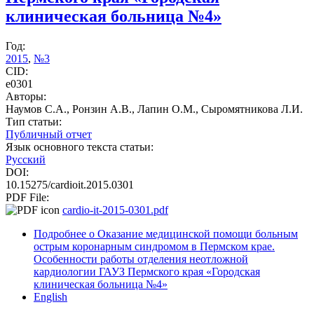
клиническая больница №4»
Год:
2015
,
№3
CID:
e0301
Авторы:
Наумов С.А., Ронзин А.В., Лапин О.М., Сыромятникова Л.И.
Тип статьи:
Публичный отчет
Язык основного текста статьи:
Русский
DOI:
10.15275/cardioit.2015.0301
PDF File:
cardio-it-2015-0301.pdf
Подробнее
о Оказание медицинской помощи больным
острым коронарным синдромом в Пермском крае.
Особенности работы отделения неотложной
кардиологии ГАУЗ Пермского края «Городская
клиническая больница №4»
English