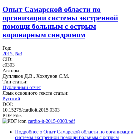
Опыт Самарской области по
организации системы экстренной
помощи больным с острым
коронарным синдромом
Год:
2015
,
№3
CID:
e0303
Авторы:
Дупляков Д.В., Хохлунов С.М.
Тип статьи:
Публичный отчет
Язык основного текста статьи:
Русский
DOI:
10.15275/cardioit.2015.0303
PDF File:
cardio-it-2015-0303.pdf
Подробнее
о Опыт Самарской области по организации
системы экстренной помощи больным с острым