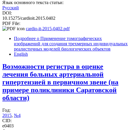
Язык основного текста статьи:
Русский
DOI:
10.15275/cardioit.2015.0402
PDF File:
cardio-it-2015-0402.pdf
Подробнее
о Применение томографических
изображений для создания трехмерных индивидуальных
реалистичных моделей биологических объектов
English
Возможности регистра в оценке
лечения больных артериальной
гипертензией в первичном звене (на
примере поликлиники Саратовской
области)
Год:
2015
,
№4
CID:
e0403